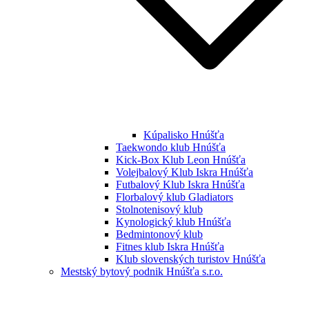
Kúpalisko Hnúšťa
Taekwondo klub Hnúšťa
Kick-Box Klub Leon Hnúšťa
Volejbalový Klub Iskra Hnúšťa
Futbalový Klub Iskra Hnúšťa
Florbalový klub Gladiators
Stolnotenisový klub
Kynologický klub Hnúšťa
Bedmintonový klub
Fitnes klub Iskra Hnúšťa
Klub slovenských turistov Hnúšťa
Mestský bytový podnik Hnúšťa s.r.o.