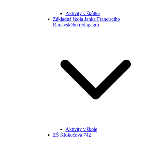
Aktivity v škôlke
Základná škola Janka Francisciho
Rimavského (edupage)
Aktivity v škole
ZŠ Klokočova 742