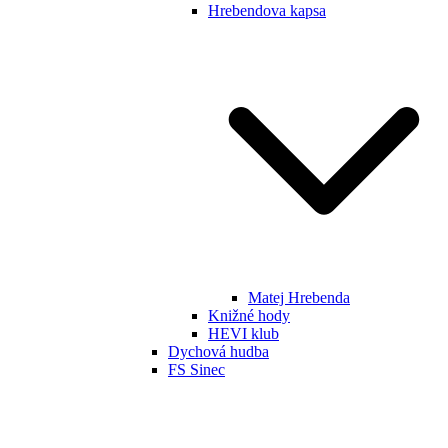
Hrebendova kapsa
Matej Hrebenda
Knižné hody
HEVI klub
Dychová hudba
FS Sinec