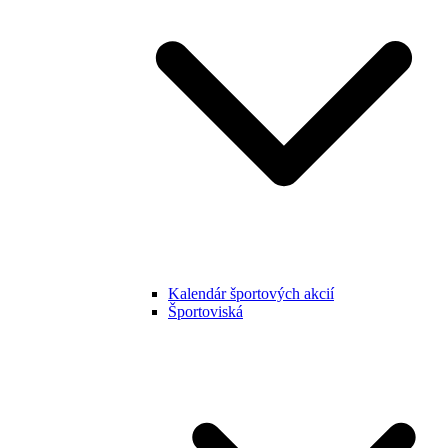
Kalendár športových akcií
Športoviská