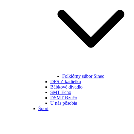
Folklórny súbor Sinec
DFS Zrkadielko
Bábkové divadlo
SMT Echo
DSMT Bzučo
U nás pôsobia
Šport