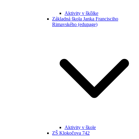
Aktivity v škôlke
Základná škola Janka Francisciho
Rimavského (edupage)
Aktivity v škole
ZŠ Klokočova 742