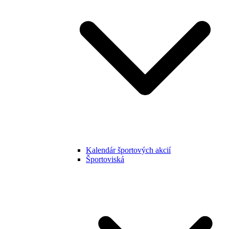
Kalendár športových akcií
Športoviská