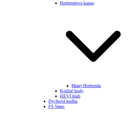
Hrebendova kapsa
Matej Hrebenda
Knižné hody
HEVI klub
Dychová hudba
FS Sinec