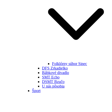
Folklórny súbor Sinec
DFS Zrkadielko
Bábkové divadlo
SMT Echo
DSMT Bzučo
U nás pôsobia
Šport