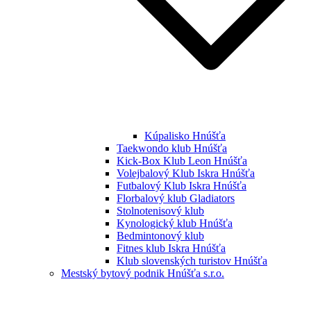
Kúpalisko Hnúšťa
Taekwondo klub Hnúšťa
Kick-Box Klub Leon Hnúšťa
Volejbalový Klub Iskra Hnúšťa
Futbalový Klub Iskra Hnúšťa
Florbalový klub Gladiators
Stolnotenisový klub
Kynologický klub Hnúšťa
Bedmintonový klub
Fitnes klub Iskra Hnúšťa
Klub slovenských turistov Hnúšťa
Mestský bytový podnik Hnúšťa s.r.o.