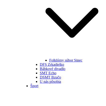
Folklórny súbor Sinec
DFS Zrkadielko
Bábkové divadlo
SMT Echo
DSMT Bzučo
U nás pôsobia
Šport