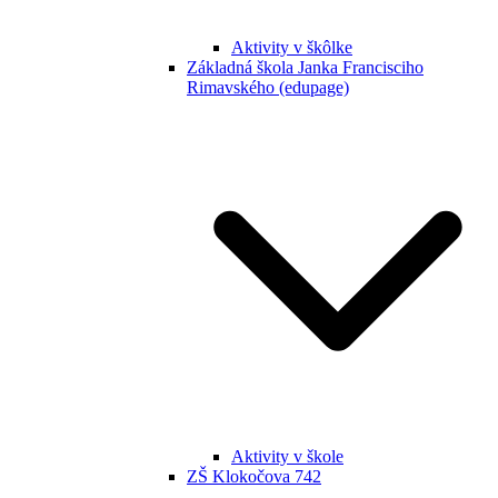
Aktivity v škôlke
Základná škola Janka Francisciho
Rimavského (edupage)
Aktivity v škole
ZŠ Klokočova 742