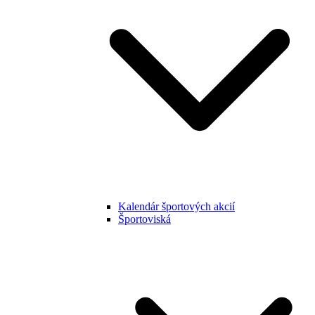
Kalendár športových akcií
Športoviská