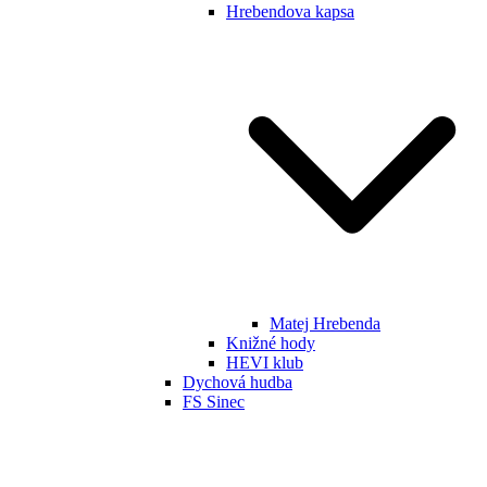
Hrebendova kapsa
Matej Hrebenda
Knižné hody
HEVI klub
Dychová hudba
FS Sinec