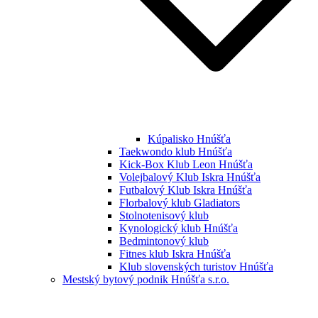
Kúpalisko Hnúšťa
Taekwondo klub Hnúšťa
Kick-Box Klub Leon Hnúšťa
Volejbalový Klub Iskra Hnúšťa
Futbalový Klub Iskra Hnúšťa
Florbalový klub Gladiators
Stolnotenisový klub
Kynologický klub Hnúšťa
Bedmintonový klub
Fitnes klub Iskra Hnúšťa
Klub slovenských turistov Hnúšťa
Mestský bytový podnik Hnúšťa s.r.o.