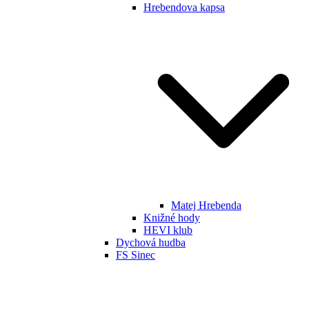
Hrebendova kapsa
Matej Hrebenda
Knižné hody
HEVI klub
Dychová hudba
FS Sinec