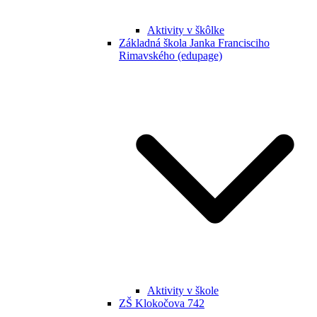
Aktivity v škôlke
Základná škola Janka Francisciho
Rimavského (edupage)
Aktivity v škole
ZŠ Klokočova 742