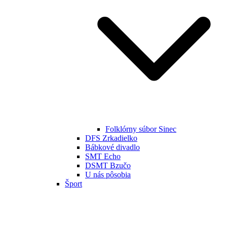
Folklórny súbor Sinec
DFS Zrkadielko
Bábkové divadlo
SMT Echo
DSMT Bzučo
U nás pôsobia
Šport