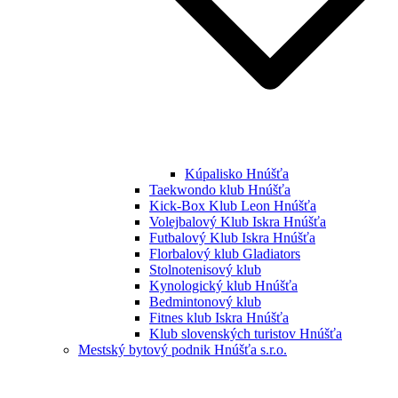
Kúpalisko Hnúšťa
Taekwondo klub Hnúšťa
Kick-Box Klub Leon Hnúšťa
Volejbalový Klub Iskra Hnúšťa
Futbalový Klub Iskra Hnúšťa
Florbalový klub Gladiators
Stolnotenisový klub
Kynologický klub Hnúšťa
Bedmintonový klub
Fitnes klub Iskra Hnúšťa
Klub slovenských turistov Hnúšťa
Mestský bytový podnik Hnúšťa s.r.o.