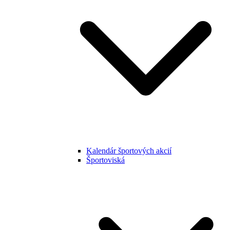
Kalendár športových akcií
Športoviská