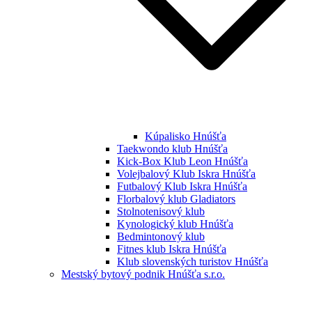
Kúpalisko Hnúšťa
Taekwondo klub Hnúšťa
Kick-Box Klub Leon Hnúšťa
Volejbalový Klub Iskra Hnúšťa
Futbalový Klub Iskra Hnúšťa
Florbalový klub Gladiators
Stolnotenisový klub
Kynologický klub Hnúšťa
Bedmintonový klub
Fitnes klub Iskra Hnúšťa
Klub slovenských turistov Hnúšťa
Mestský bytový podnik Hnúšťa s.r.o.