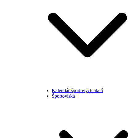
Kalendár športových akcií
Športoviská