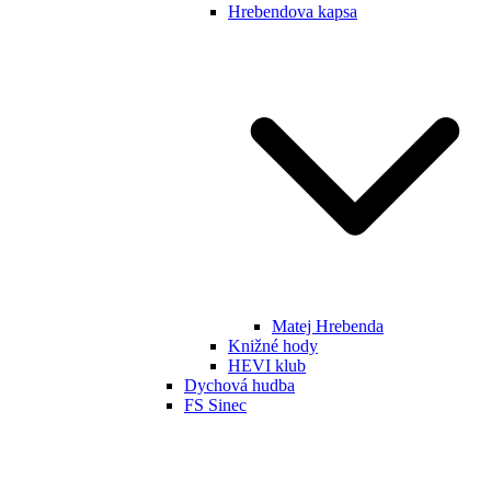
Hrebendova kapsa
Matej Hrebenda
Knižné hody
HEVI klub
Dychová hudba
FS Sinec