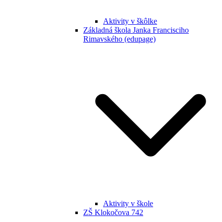
Aktivity v škôlke
Základná škola Janka Francisciho
Rimavského (edupage)
Aktivity v škole
ZŠ Klokočova 742