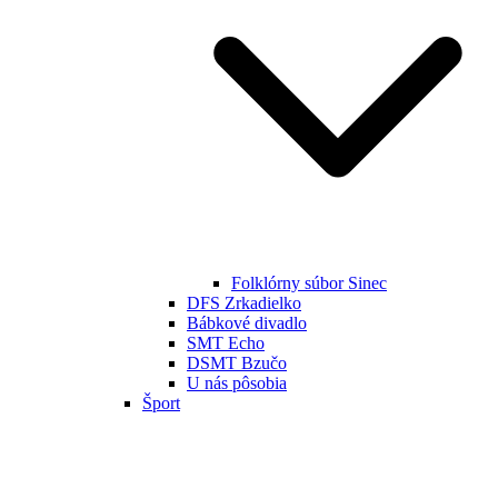
Folklórny súbor Sinec
DFS Zrkadielko
Bábkové divadlo
SMT Echo
DSMT Bzučo
U nás pôsobia
Šport