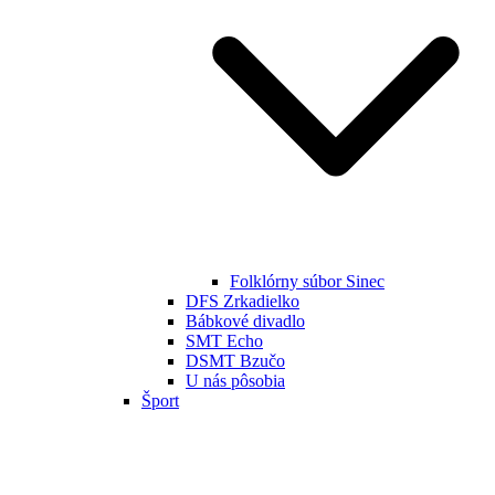
Folklórny súbor Sinec
DFS Zrkadielko
Bábkové divadlo
SMT Echo
DSMT Bzučo
U nás pôsobia
Šport