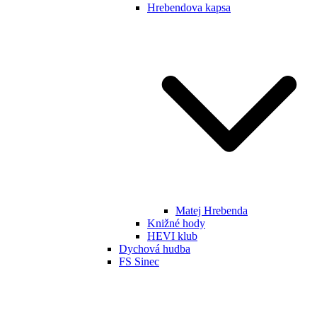
Hrebendova kapsa
Matej Hrebenda
Knižné hody
HEVI klub
Dychová hudba
FS Sinec