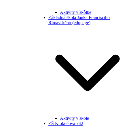
Aktivity v škôlke
Základná škola Janka Francisciho
Rimavského (edupage)
Aktivity v škole
ZŠ Klokočova 742