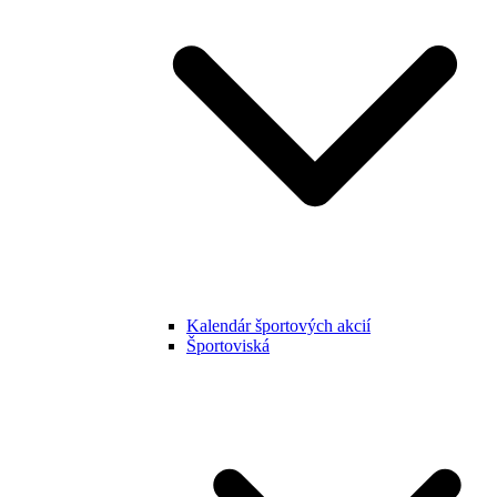
Kalendár športových akcií
Športoviská