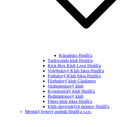
Kúpalisko Hnúšťa
Taekwondo klub Hnúšťa
Kick-Box Klub Leon Hnúšťa
Volejbalový Klub Iskra Hnúšťa
Futbalový Klub Iskra Hnúšťa
Florbalový klub Gladiators
Stolnotenisový klub
Kynologický klub Hnúšťa
Bedmintonový klub
Fitnes klub Iskra Hnúšťa
Klub slovenských turistov Hnúšťa
Mestský bytový podnik Hnúšťa s.r.o.