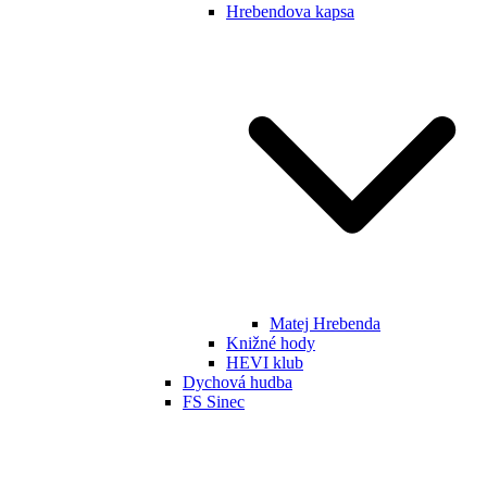
Hrebendova kapsa
Matej Hrebenda
Knižné hody
HEVI klub
Dychová hudba
FS Sinec