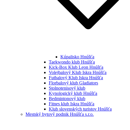
Kúpalisko Hnúšťa
Taekwondo klub Hnúšťa
Kick-Box Klub Leon Hnúšťa
Volejbalový Klub Iskra Hnúšťa
Futbalový Klub Iskra Hnúšťa
Florbalový klub Gladiators
Stolnotenisový klub
Kynologický klub Hnúšťa
Bedmintonový klub
Fitnes klub Iskra Hnúšťa
Klub slovenských turistov Hnúšťa
Mestský bytový podnik Hnúšťa s.r.o.