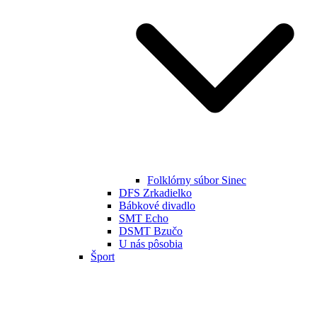
Folklórny súbor Sinec
DFS Zrkadielko
Bábkové divadlo
SMT Echo
DSMT Bzučo
U nás pôsobia
Šport