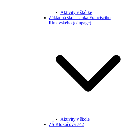
Aktivity v škôlke
Základná škola Janka Francisciho
Rimavského (edupage)
Aktivity v škole
ZŠ Klokočova 742