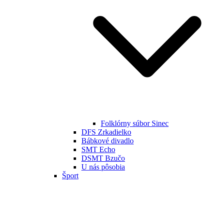
Folklórny súbor Sinec
DFS Zrkadielko
Bábkové divadlo
SMT Echo
DSMT Bzučo
U nás pôsobia
Šport