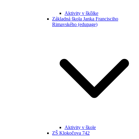
Aktivity v škôlke
Základná škola Janka Francisciho
Rimavského (edupage)
Aktivity v škole
ZŠ Klokočova 742