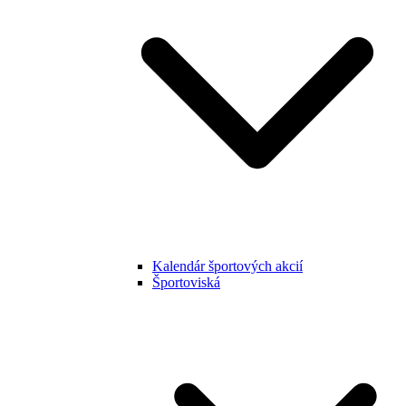
Kalendár športových akcií
Športoviská