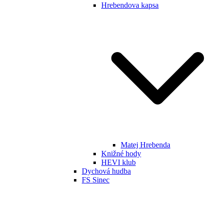
Hrebendova kapsa
Matej Hrebenda
Knižné hody
HEVI klub
Dychová hudba
FS Sinec