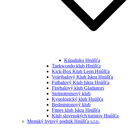
Kúpalisko Hnúšťa
Taekwondo klub Hnúšťa
Kick-Box Klub Leon Hnúšťa
Volejbalový Klub Iskra Hnúšťa
Futbalový Klub Iskra Hnúšťa
Florbalový klub Gladiators
Stolnotenisový klub
Kynologický klub Hnúšťa
Bedmintonový klub
Fitnes klub Iskra Hnúšťa
Klub slovenských turistov Hnúšťa
Mestský bytový podnik Hnúšťa s.r.o.