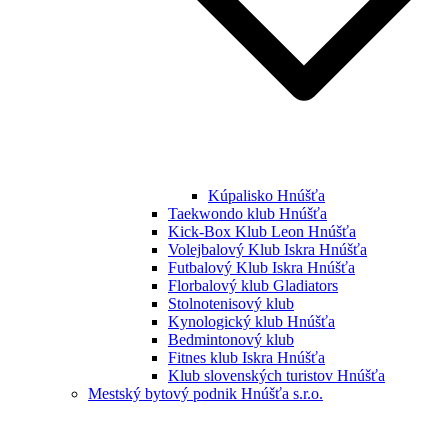
Kúpalisko Hnúšťa
Taekwondo klub Hnúšťa
Kick-Box Klub Leon Hnúšťa
Volejbalový Klub Iskra Hnúšťa
Futbalový Klub Iskra Hnúšťa
Florbalový klub Gladiators
Stolnotenisový klub
Kynologický klub Hnúšťa
Bedmintonový klub
Fitnes klub Iskra Hnúšťa
Klub slovenských turistov Hnúšťa
Mestský bytový podnik Hnúšťa s.r.o.