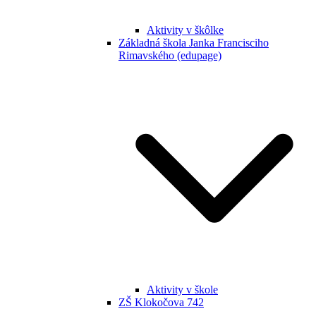
Aktivity v škôlke
Základná škola Janka Francisciho
Rimavského (edupage)
Aktivity v škole
ZŠ Klokočova 742