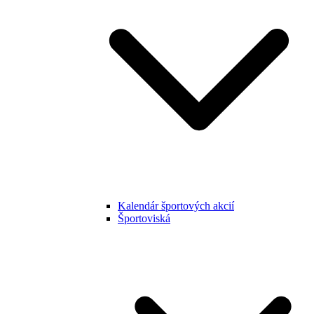
Kalendár športových akcií
Športoviská