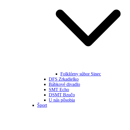
Folklórny súbor Sinec
DFS Zrkadielko
Bábkové divadlo
SMT Echo
DSMT Bzučo
U nás pôsobia
Šport