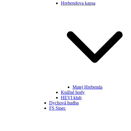
Hrebendova kapsa
Matej Hrebenda
Knižné hody
HEVI klub
Dychová hudba
FS Sinec