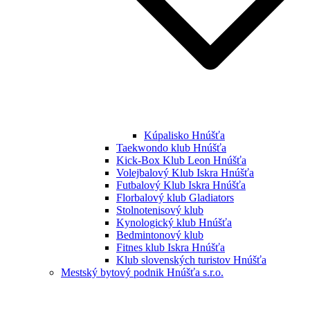
Kúpalisko Hnúšťa
Taekwondo klub Hnúšťa
Kick-Box Klub Leon Hnúšťa
Volejbalový Klub Iskra Hnúšťa
Futbalový Klub Iskra Hnúšťa
Florbalový klub Gladiators
Stolnotenisový klub
Kynologický klub Hnúšťa
Bedmintonový klub
Fitnes klub Iskra Hnúšťa
Klub slovenských turistov Hnúšťa
Mestský bytový podnik Hnúšťa s.r.o.