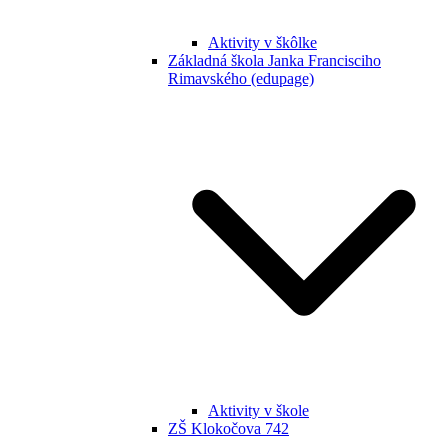
Aktivity v škôlke
Základná škola Janka Francisciho
Rimavského (edupage)
Aktivity v škole
ZŠ Klokočova 742