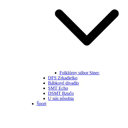
Folklórny súbor Sinec
DFS Zrkadielko
Bábkové divadlo
SMT Echo
DSMT Bzučo
U nás pôsobia
Šport