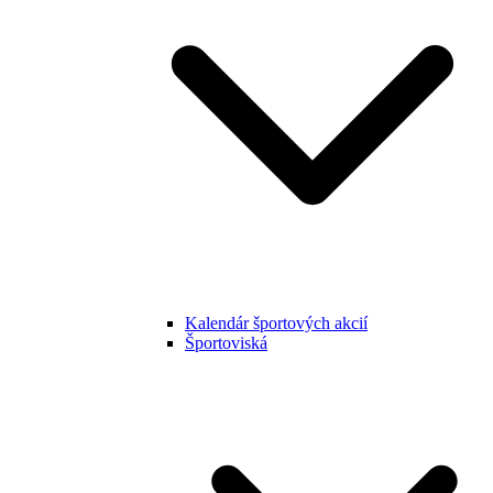
Kalendár športových akcií
Športoviská