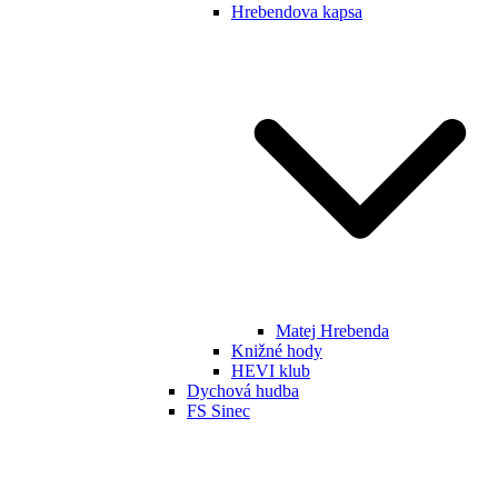
Hrebendova kapsa
Matej Hrebenda
Knižné hody
HEVI klub
Dychová hudba
FS Sinec