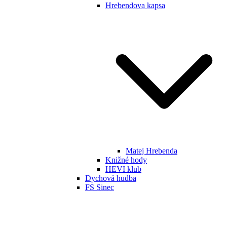
Hrebendova kapsa
Matej Hrebenda
Knižné hody
HEVI klub
Dychová hudba
FS Sinec