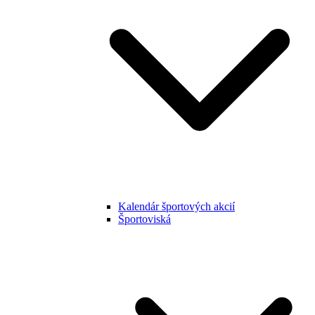
Kalendár športových akcií
Športoviská