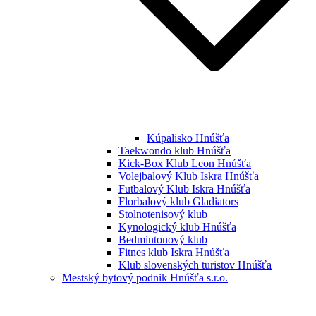
Kúpalisko Hnúšťa
Taekwondo klub Hnúšťa
Kick-Box Klub Leon Hnúšťa
Volejbalový Klub Iskra Hnúšťa
Futbalový Klub Iskra Hnúšťa
Florbalový klub Gladiators
Stolnotenisový klub
Kynologický klub Hnúšťa
Bedmintonový klub
Fitnes klub Iskra Hnúšťa
Klub slovenských turistov Hnúšťa
Mestský bytový podnik Hnúšťa s.r.o.