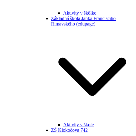
Aktivity v škôlke
Základná škola Janka Francisciho
Rimavského (edupage)
Aktivity v škole
ZŠ Klokočova 742