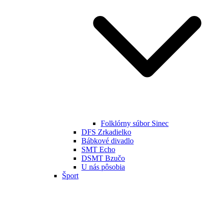
Folklórny súbor Sinec
DFS Zrkadielko
Bábkové divadlo
SMT Echo
DSMT Bzučo
U nás pôsobia
Šport