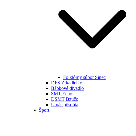
Folklórny súbor Sinec
DFS Zrkadielko
Bábkové divadlo
SMT Echo
DSMT Bzučo
U nás pôsobia
Šport