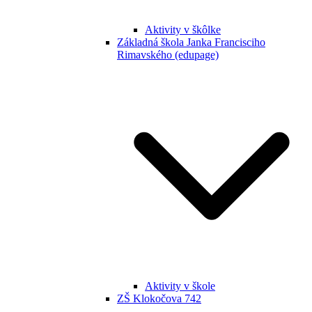
Aktivity v škôlke
Základná škola Janka Francisciho
Rimavského (edupage)
Aktivity v škole
ZŠ Klokočova 742