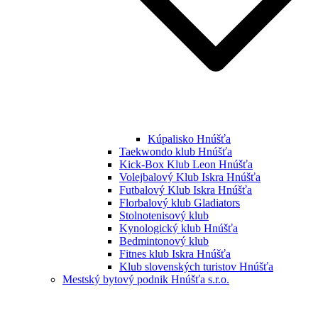
Kúpalisko Hnúšťa
Taekwondo klub Hnúšťa
Kick-Box Klub Leon Hnúšťa
Volejbalový Klub Iskra Hnúšťa
Futbalový Klub Iskra Hnúšťa
Florbalový klub Gladiators
Stolnotenisový klub
Kynologický klub Hnúšťa
Bedmintonový klub
Fitnes klub Iskra Hnúšťa
Klub slovenských turistov Hnúšťa
Mestský bytový podnik Hnúšťa s.r.o.