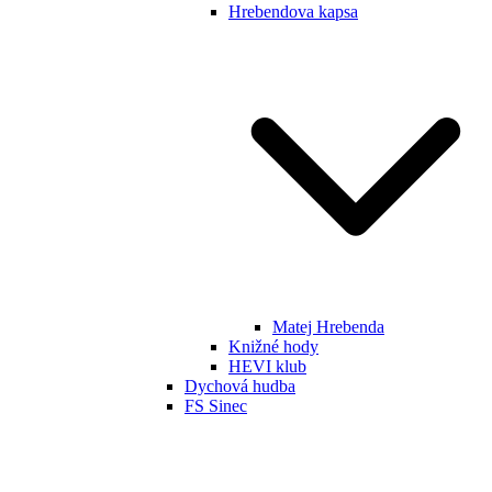
Hrebendova kapsa
Matej Hrebenda
Knižné hody
HEVI klub
Dychová hudba
FS Sinec