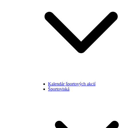
Kalendár športových akcií
Športoviská