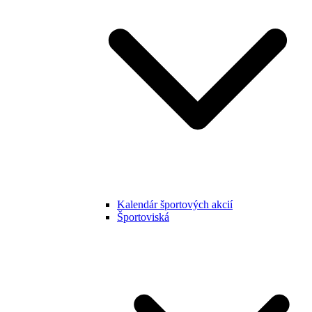
Kalendár športových akcií
Športoviská