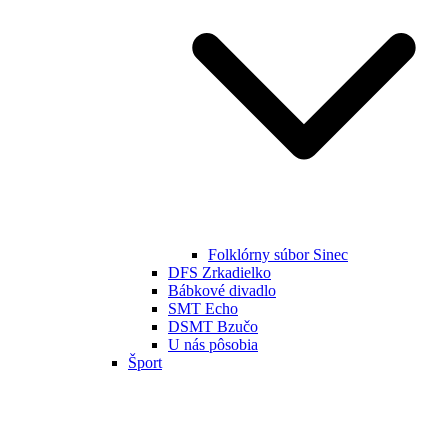
Folklórny súbor Sinec
DFS Zrkadielko
Bábkové divadlo
SMT Echo
DSMT Bzučo
U nás pôsobia
Šport