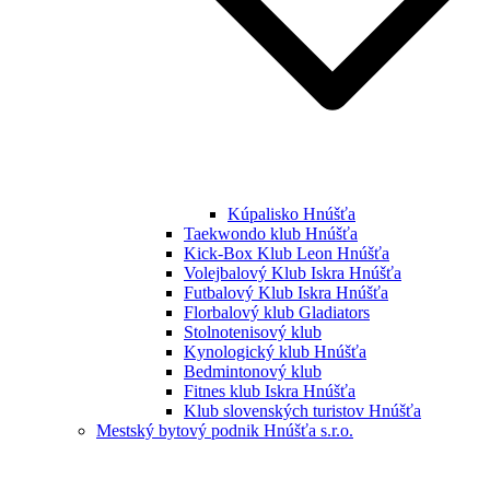
Kúpalisko Hnúšťa
Taekwondo klub Hnúšťa
Kick-Box Klub Leon Hnúšťa
Volejbalový Klub Iskra Hnúšťa
Futbalový Klub Iskra Hnúšťa
Florbalový klub Gladiators
Stolnotenisový klub
Kynologický klub Hnúšťa
Bedmintonový klub
Fitnes klub Iskra Hnúšťa
Klub slovenských turistov Hnúšťa
Mestský bytový podnik Hnúšťa s.r.o.