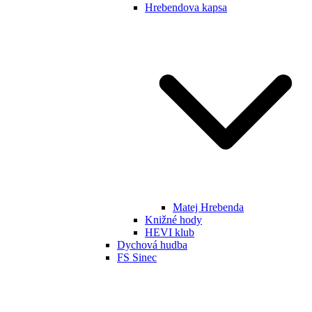
Hrebendova kapsa
Matej Hrebenda
Knižné hody
HEVI klub
Dychová hudba
FS Sinec