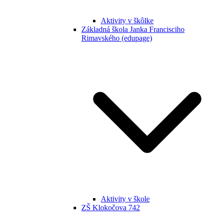
Aktivity v škôlke
Základná škola Janka Francisciho
Rimavského (edupage)
Aktivity v škole
ZŠ Klokočova 742