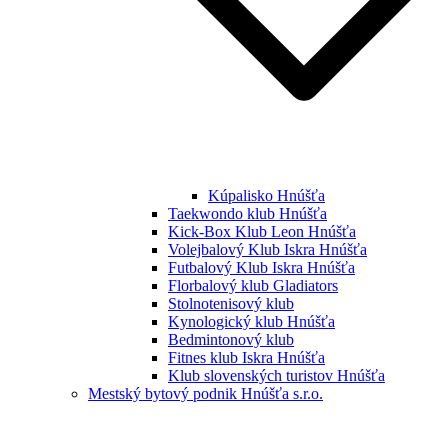
Kúpalisko Hnúšťa
Taekwondo klub Hnúšťa
Kick-Box Klub Leon Hnúšťa
Volejbalový Klub Iskra Hnúšťa
Futbalový Klub Iskra Hnúšťa
Florbalový klub Gladiators
Stolnotenisový klub
Kynologický klub Hnúšťa
Bedmintonový klub
Fitnes klub Iskra Hnúšťa
Klub slovenských turistov Hnúšťa
Mestský bytový podnik Hnúšťa s.r.o.