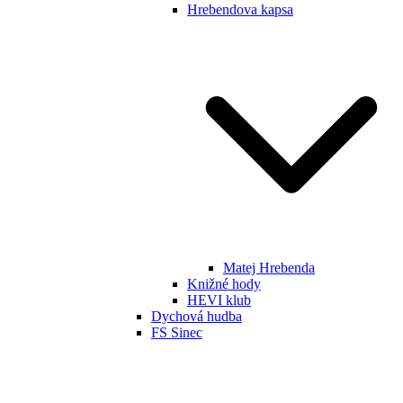
Hrebendova kapsa
Matej Hrebenda
Knižné hody
HEVI klub
Dychová hudba
FS Sinec