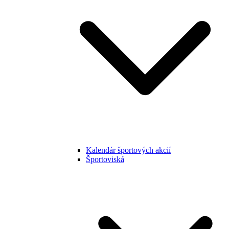
Kalendár športových akcií
Športoviská