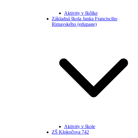
Aktivity v škôlke
Základná škola Janka Francisciho
Rimavského (edupage)
Aktivity v škole
ZŠ Klokočova 742