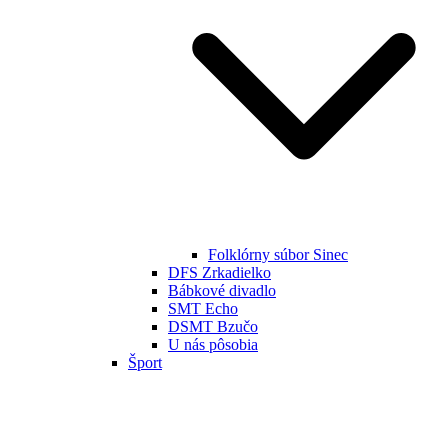
Folklórny súbor Sinec
DFS Zrkadielko
Bábkové divadlo
SMT Echo
DSMT Bzučo
U nás pôsobia
Šport