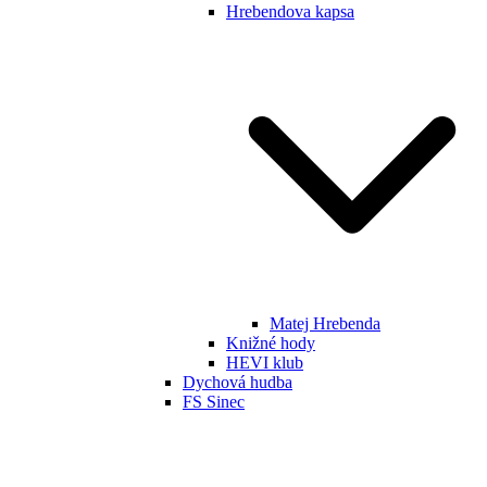
Hrebendova kapsa
Matej Hrebenda
Knižné hody
HEVI klub
Dychová hudba
FS Sinec