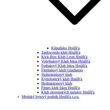
Kúpalisko Hnúšťa
Taekwondo klub Hnúšťa
Kick-Box Klub Leon Hnúšťa
Volejbalový Klub Iskra Hnúšťa
Futbalový Klub Iskra Hnúšťa
Florbalový klub Gladiators
Stolnotenisový klub
Kynologický klub Hnúšťa
Bedmintonový klub
Fitnes klub Iskra Hnúšťa
Klub slovenských turistov Hnúšťa
Mestský bytový podnik Hnúšťa s.r.o.