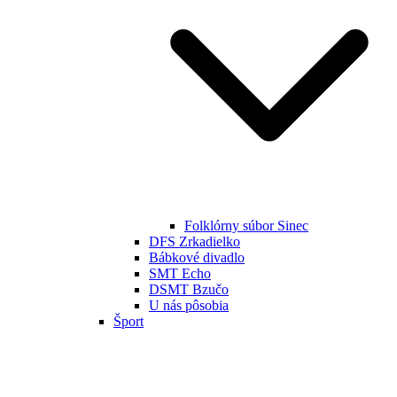
Folklórny súbor Sinec
DFS Zrkadielko
Bábkové divadlo
SMT Echo
DSMT Bzučo
U nás pôsobia
Šport