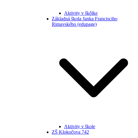
Aktivity v škôlke
Základná škola Janka Francisciho
Rimavského (edupage)
Aktivity v škole
ZŠ Klokočova 742