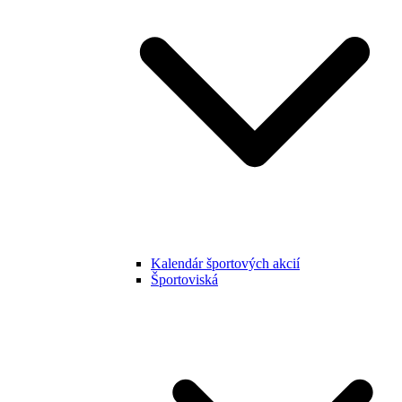
Kalendár športových akcií
Športoviská