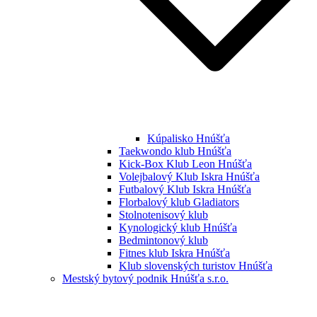
Kúpalisko Hnúšťa
Taekwondo klub Hnúšťa
Kick-Box Klub Leon Hnúšťa
Volejbalový Klub Iskra Hnúšťa
Futbalový Klub Iskra Hnúšťa
Florbalový klub Gladiators
Stolnotenisový klub
Kynologický klub Hnúšťa
Bedmintonový klub
Fitnes klub Iskra Hnúšťa
Klub slovenských turistov Hnúšťa
Mestský bytový podnik Hnúšťa s.r.o.