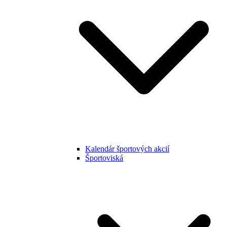
Kalendár športových akcií
Športoviská