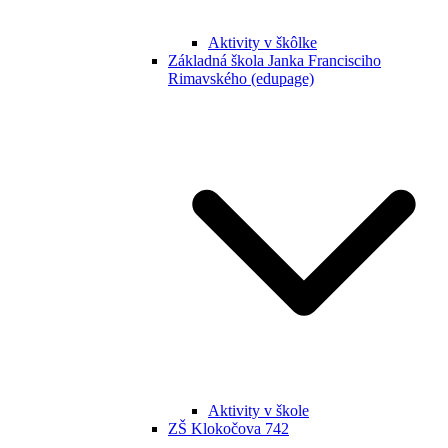
Aktivity v škôlke
Základná škola Janka Francisciho
Rimavského (edupage)
Aktivity v škole
ZŠ Klokočova 742