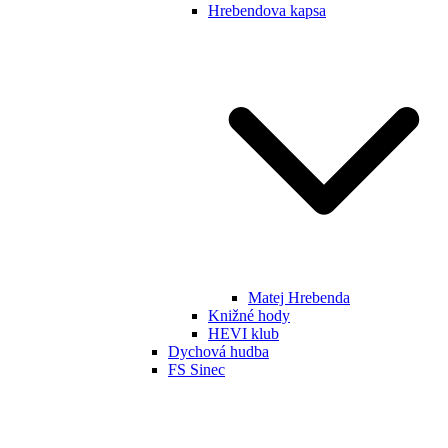
Hrebendova kapsa
Matej Hrebenda
Knižné hody
HEVI klub
Dychová hudba
FS Sinec