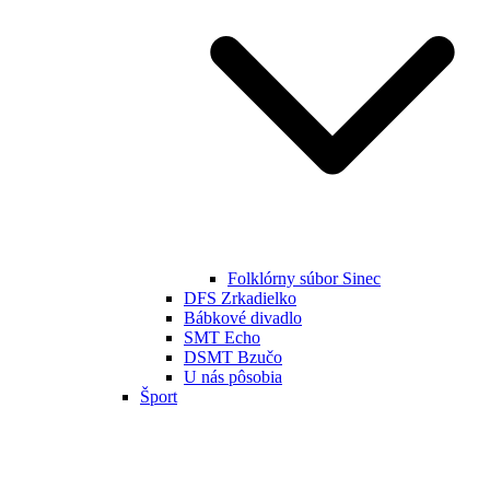
Folklórny súbor Sinec
DFS Zrkadielko
Bábkové divadlo
SMT Echo
DSMT Bzučo
U nás pôsobia
Šport