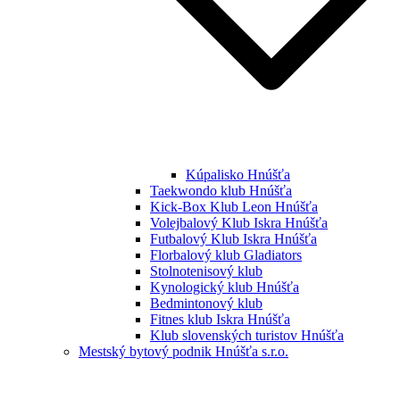
Kúpalisko Hnúšťa
Taekwondo klub Hnúšťa
Kick-Box Klub Leon Hnúšťa
Volejbalový Klub Iskra Hnúšťa
Futbalový Klub Iskra Hnúšťa
Florbalový klub Gladiators
Stolnotenisový klub
Kynologický klub Hnúšťa
Bedmintonový klub
Fitnes klub Iskra Hnúšťa
Klub slovenských turistov Hnúšťa
Mestský bytový podnik Hnúšťa s.r.o.