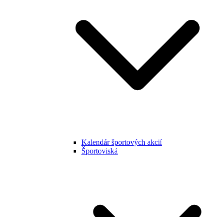
Kalendár športových akcií
Športoviská