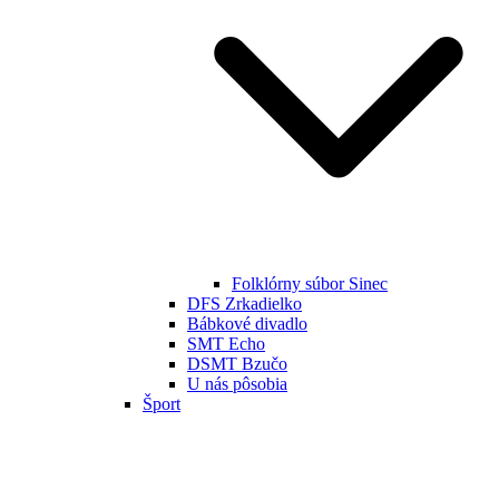
Folklórny súbor Sinec
DFS Zrkadielko
Bábkové divadlo
SMT Echo
DSMT Bzučo
U nás pôsobia
Šport