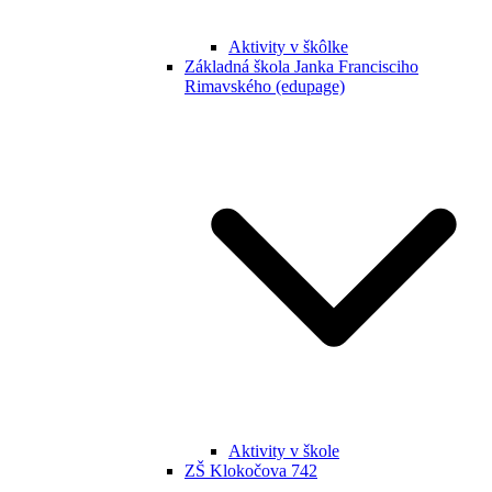
Aktivity v škôlke
Základná škola Janka Francisciho
Rimavského (edupage)
Aktivity v škole
ZŠ Klokočova 742