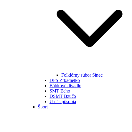
Folklórny súbor Sinec
DFS Zrkadielko
Bábkové divadlo
SMT Echo
DSMT Bzučo
U nás pôsobia
Šport