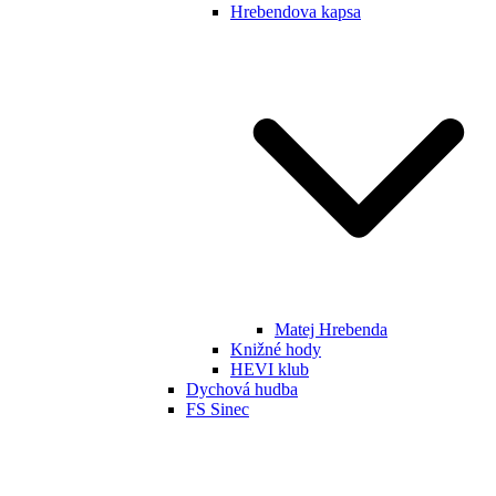
Hrebendova kapsa
Matej Hrebenda
Knižné hody
HEVI klub
Dychová hudba
FS Sinec