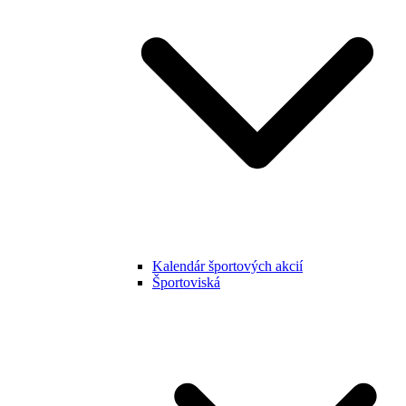
Kalendár športových akcií
Športoviská