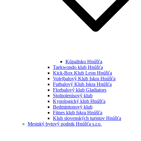
Kúpalisko Hnúšťa
Taekwondo klub Hnúšťa
Kick-Box Klub Leon Hnúšťa
Volejbalový Klub Iskra Hnúšťa
Futbalový Klub Iskra Hnúšťa
Florbalový klub Gladiators
Stolnotenisový klub
Kynologický klub Hnúšťa
Bedmintonový klub
Fitnes klub Iskra Hnúšťa
Klub slovenských turistov Hnúšťa
Mestský bytový podnik Hnúšťa s.r.o.