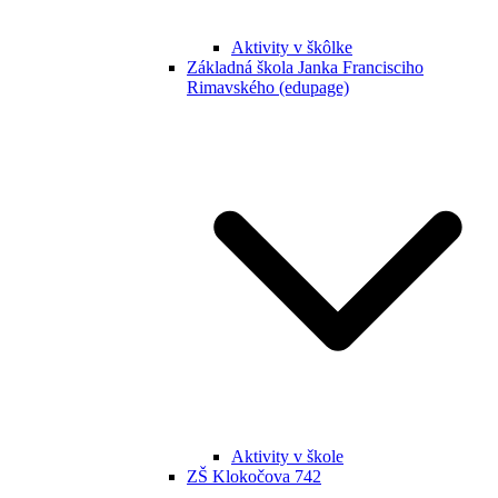
Aktivity v škôlke
Základná škola Janka Francisciho
Rimavského (edupage)
Aktivity v škole
ZŠ Klokočova 742