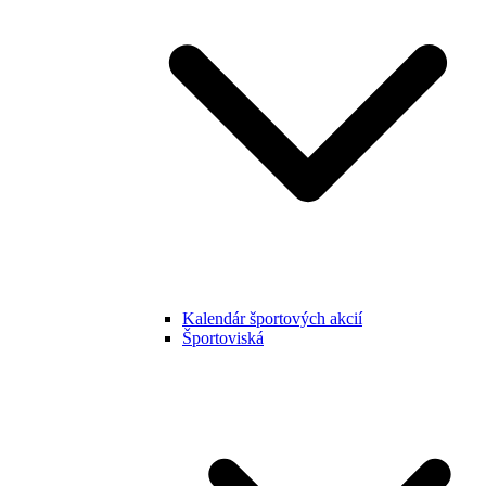
Kalendár športových akcií
Športoviská