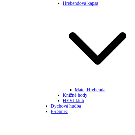
Hrebendova kapsa
Matej Hrebenda
Knižné hody
HEVI klub
Dychová hudba
FS Sinec