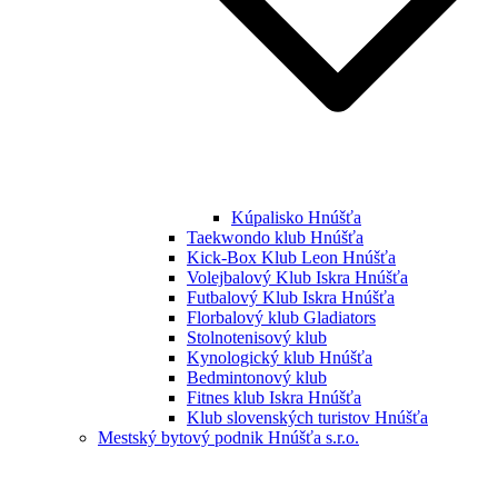
Kúpalisko Hnúšťa
Taekwondo klub Hnúšťa
Kick-Box Klub Leon Hnúšťa
Volejbalový Klub Iskra Hnúšťa
Futbalový Klub Iskra Hnúšťa
Florbalový klub Gladiators
Stolnotenisový klub
Kynologický klub Hnúšťa
Bedmintonový klub
Fitnes klub Iskra Hnúšťa
Klub slovenských turistov Hnúšťa
Mestský bytový podnik Hnúšťa s.r.o.