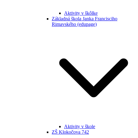
Aktivity v škôlke
Základná škola Janka Francisciho
Rimavského (edupage)
Aktivity v škole
ZŠ Klokočova 742