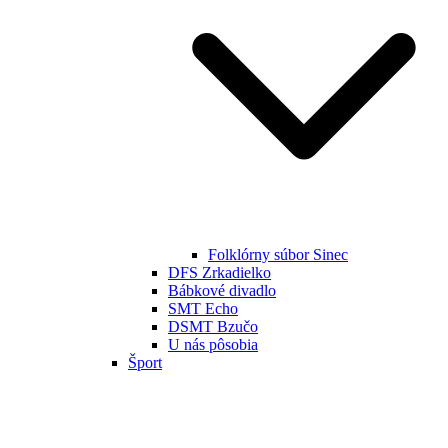
Folklórny súbor Sinec
DFS Zrkadielko
Bábkové divadlo
SMT Echo
DSMT Bzučo
U nás pôsobia
Šport