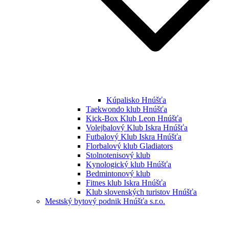
Kúpalisko Hnúšťa
Taekwondo klub Hnúšťa
Kick-Box Klub Leon Hnúšťa
Volejbalový Klub Iskra Hnúšťa
Futbalový Klub Iskra Hnúšťa
Florbalový klub Gladiators
Stolnotenisový klub
Kynologický klub Hnúšťa
Bedmintonový klub
Fitnes klub Iskra Hnúšťa
Klub slovenských turistov Hnúšťa
Mestský bytový podnik Hnúšťa s.r.o.