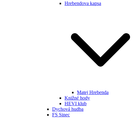
Hrebendova kapsa
Matej Hrebenda
Knižné hody
HEVI klub
Dychová hudba
FS Sinec