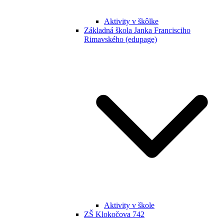
Aktivity v škôlke
Základná škola Janka Francisciho
Rimavského (edupage)
Aktivity v škole
ZŠ Klokočova 742