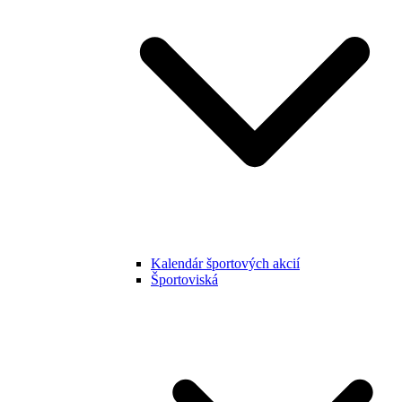
Kalendár športových akcií
Športoviská