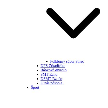
Folklórny súbor Sinec
DFS Zrkadielko
Bábkové divadlo
SMT Echo
DSMT Bzučo
U nás pôsobia
Šport