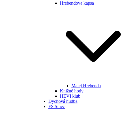
Hrebendova kapsa
Matej Hrebenda
Knižné hody
HEVI klub
Dychová hudba
FS Sinec