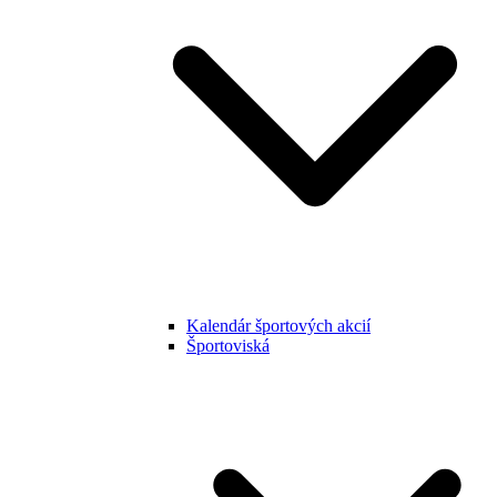
Kalendár športových akcií
Športoviská