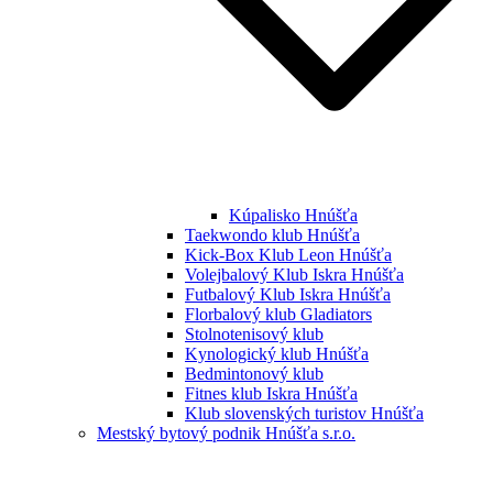
Kúpalisko Hnúšťa
Taekwondo klub Hnúšťa
Kick-Box Klub Leon Hnúšťa
Volejbalový Klub Iskra Hnúšťa
Futbalový Klub Iskra Hnúšťa
Florbalový klub Gladiators
Stolnotenisový klub
Kynologický klub Hnúšťa
Bedmintonový klub
Fitnes klub Iskra Hnúšťa
Klub slovenských turistov Hnúšťa
Mestský bytový podnik Hnúšťa s.r.o.