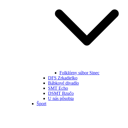
Folklórny súbor Sinec
DFS Zrkadielko
Bábkové divadlo
SMT Echo
DSMT Bzučo
U nás pôsobia
Šport