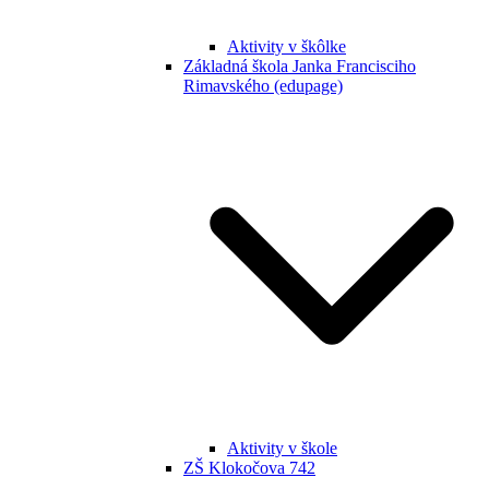
Aktivity v škôlke
Základná škola Janka Francisciho
Rimavského (edupage)
Aktivity v škole
ZŠ Klokočova 742