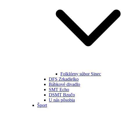
Folklórny súbor Sinec
DFS Zrkadielko
Bábkové divadlo
SMT Echo
DSMT Bzučo
U nás pôsobia
Šport