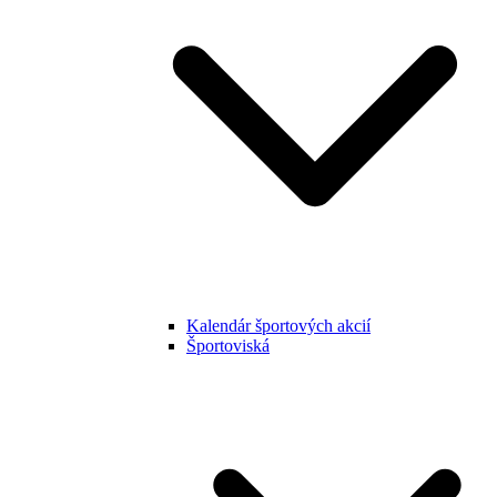
Kalendár športových akcií
Športoviská