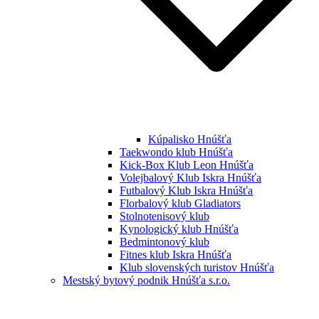
Kúpalisko Hnúšťa
Taekwondo klub Hnúšťa
Kick-Box Klub Leon Hnúšťa
Volejbalový Klub Iskra Hnúšťa
Futbalový Klub Iskra Hnúšťa
Florbalový klub Gladiators
Stolnotenisový klub
Kynologický klub Hnúšťa
Bedmintonový klub
Fitnes klub Iskra Hnúšťa
Klub slovenských turistov Hnúšťa
Mestský bytový podnik Hnúšťa s.r.o.