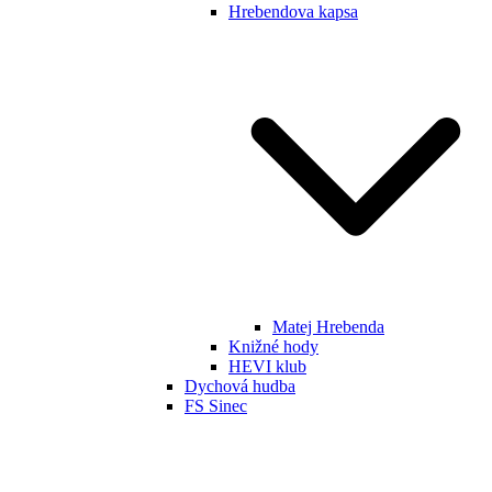
Hrebendova kapsa
Matej Hrebenda
Knižné hody
HEVI klub
Dychová hudba
FS Sinec