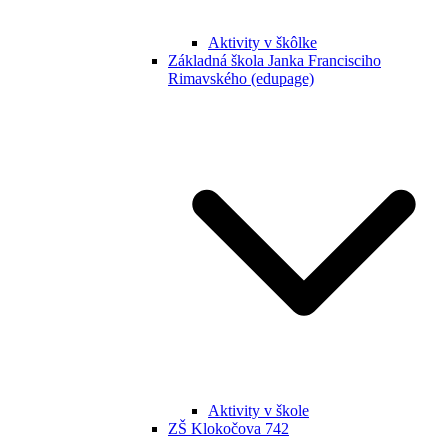
Aktivity v škôlke
Základná škola Janka Francisciho
Rimavského (edupage)
Aktivity v škole
ZŠ Klokočova 742