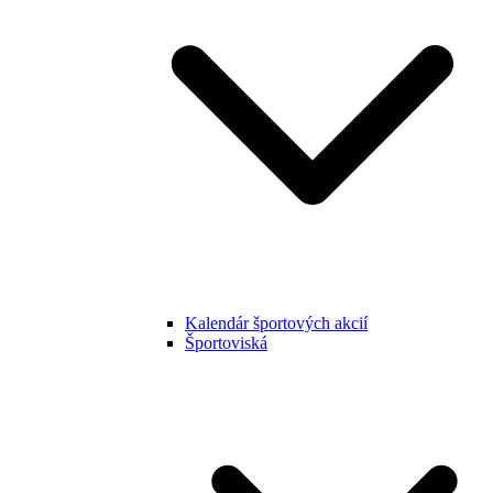
Kalendár športových akcií
Športoviská