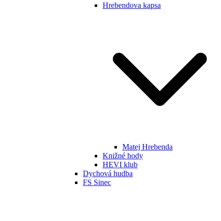
Hrebendova kapsa
Matej Hrebenda
Knižné hody
HEVI klub
Dychová hudba
FS Sinec