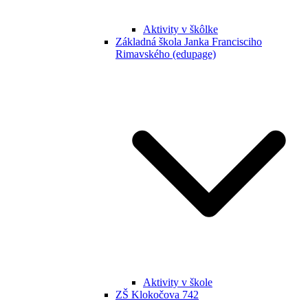
Aktivity v škôlke
Základná škola Janka Francisciho
Rimavského (edupage)
Aktivity v škole
ZŠ Klokočova 742