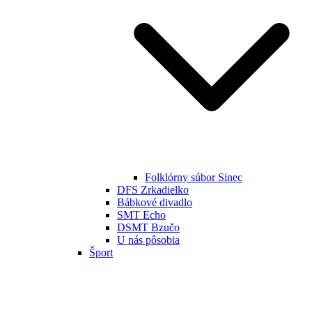
Folklórny súbor Sinec
DFS Zrkadielko
Bábkové divadlo
SMT Echo
DSMT Bzučo
U nás pôsobia
Šport