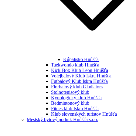
Kúpalisko Hnúšťa
Taekwondo klub Hnúšťa
Kick-Box Klub Leon Hnúšťa
Volejbalový Klub Iskra Hnúšťa
Futbalový Klub Iskra Hnúšťa
Florbalový klub Gladiators
Stolnotenisový klub
Kynologický klub Hnúšťa
Bedmintonový klub
Fitnes klub Iskra Hnúšťa
Klub slovenských turistov Hnúšťa
Mestský bytový podnik Hnúšťa s.r.o.