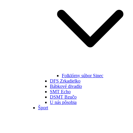
Folklórny súbor Sinec
DFS Zrkadielko
Bábkové divadlo
SMT Echo
DSMT Bzučo
U nás pôsobia
Šport