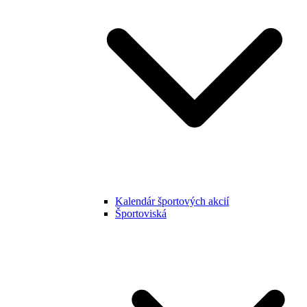
Kalendár športových akcií
Športoviská