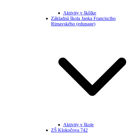
Aktivity v škôlke
Základná škola Janka Francisciho
Rimavského (edupage)
Aktivity v škole
ZŠ Klokočova 742