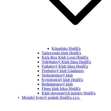
Kúpalisko Hnúšťa
Taekwondo klub Hnúšťa
Kick-Box Klub Leon Hnúšťa
Volejbalový Klub Iskra Hnúšťa
Futbalový Klub Iskra Hnúšťa
Florbalový klub Gladiators
Stolnotenisový klub
Kynologický klub Hnúšťa
Bedmintonový klub
Fitnes klub Iskra Hnúšťa
Klub slovenských turistov Hnúšťa
Mestský bytový podnik Hnúšťa s.r.o.