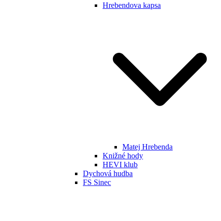
Hrebendova kapsa
Matej Hrebenda
Knižné hody
HEVI klub
Dychová hudba
FS Sinec