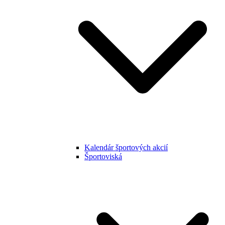
Kalendár športových akcií
Športoviská