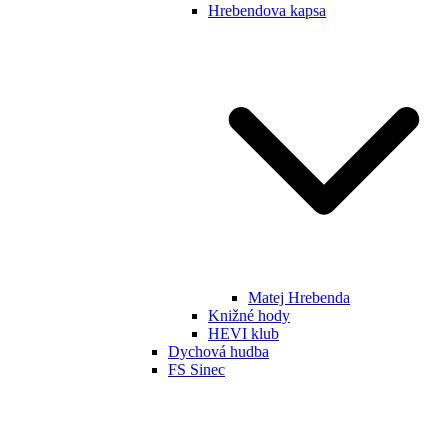
Hrebendova kapsa
Matej Hrebenda
Knižné hody
HEVI klub
Dychová hudba
FS Sinec