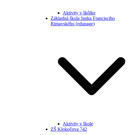
Aktivity v škôlke
Základná škola Janka Francisciho
Rimavského (edupage)
Aktivity v škole
ZŠ Klokočova 742