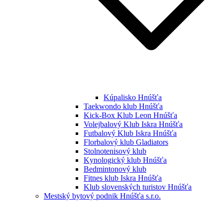
Kúpalisko Hnúšťa
Taekwondo klub Hnúšťa
Kick-Box Klub Leon Hnúšťa
Volejbalový Klub Iskra Hnúšťa
Futbalový Klub Iskra Hnúšťa
Florbalový klub Gladiators
Stolnotenisový klub
Kynologický klub Hnúšťa
Bedmintonový klub
Fitnes klub Iskra Hnúšťa
Klub slovenských turistov Hnúšťa
Mestský bytový podnik Hnúšťa s.r.o.