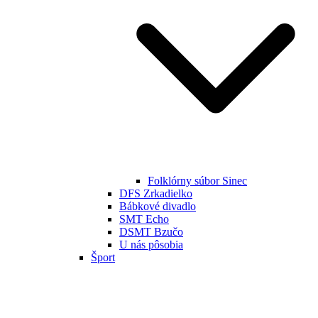
Folklórny súbor Sinec
DFS Zrkadielko
Bábkové divadlo
SMT Echo
DSMT Bzučo
U nás pôsobia
Šport