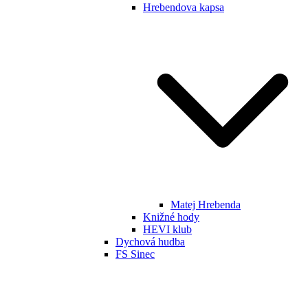
Hrebendova kapsa
Matej Hrebenda
Knižné hody
HEVI klub
Dychová hudba
FS Sinec