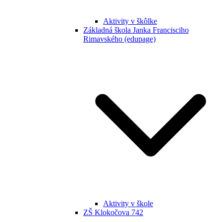
Aktivity v škôlke
Základná škola Janka Francisciho
Rimavského (edupage)
Aktivity v škole
ZŠ Klokočova 742