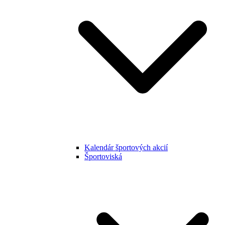
Kalendár športových akcií
Športoviská