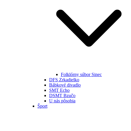
Folklórny súbor Sinec
DFS Zrkadielko
Bábkové divadlo
SMT Echo
DSMT Bzučo
U nás pôsobia
Šport