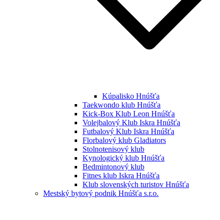
Kúpalisko Hnúšťa
Taekwondo klub Hnúšťa
Kick-Box Klub Leon Hnúšťa
Volejbalový Klub Iskra Hnúšťa
Futbalový Klub Iskra Hnúšťa
Florbalový klub Gladiators
Stolnotenisový klub
Kynologický klub Hnúšťa
Bedmintonový klub
Fitnes klub Iskra Hnúšťa
Klub slovenských turistov Hnúšťa
Mestský bytový podnik Hnúšťa s.r.o.