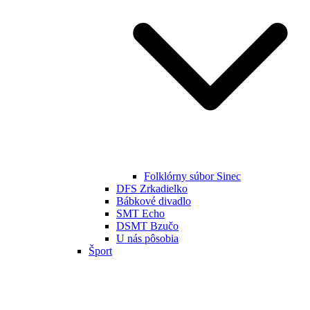
Folklórny súbor Sinec
DFS Zrkadielko
Bábkové divadlo
SMT Echo
DSMT Bzučo
U nás pôsobia
Šport