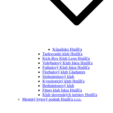
Kúpalisko Hnúšťa
Taekwondo klub Hnúšťa
Kick-Box Klub Leon Hnúšťa
Volejbalový Klub Iskra Hnúšťa
Futbalový Klub Iskra Hnúšťa
Florbalový klub Gladiators
Stolnotenisový klub
Kynologický klub Hnúšťa
Bedmintonový klub
Fitnes klub Iskra Hnúšťa
Klub slovenských turistov Hnúšťa
Mestský bytový podnik Hnúšťa s.r.o.