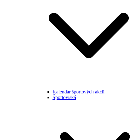
Kalendár športových akcií
Športoviská