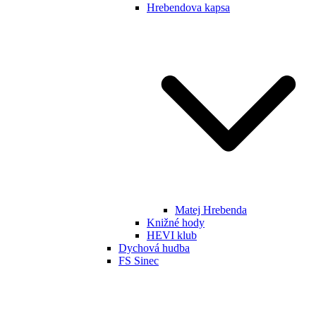
Hrebendova kapsa
Matej Hrebenda
Knižné hody
HEVI klub
Dychová hudba
FS Sinec