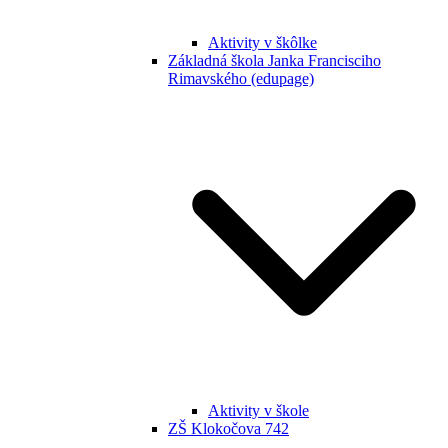
Aktivity v škôlke
Základná škola Janka Francisciho
Rimavského (edupage)
Aktivity v škole
ZŠ Klokočova 742