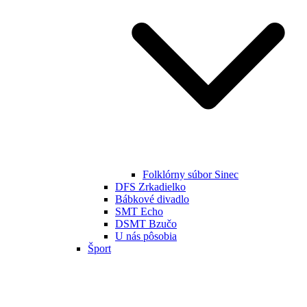
Folklórny súbor Sinec
DFS Zrkadielko
Bábkové divadlo
SMT Echo
DSMT Bzučo
U nás pôsobia
Šport