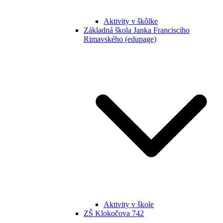
Aktivity v škôlke
Základná škola Janka Francisciho
Rimavského (edupage)
Aktivity v škole
ZŠ Klokočova 742