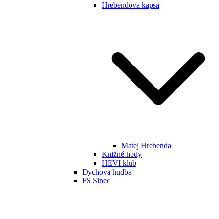
Hrebendova kapsa
Matej Hrebenda
Knižné hody
HEVI klub
Dychová hudba
FS Sinec