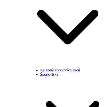
Kalendár športových akcií
Športoviská