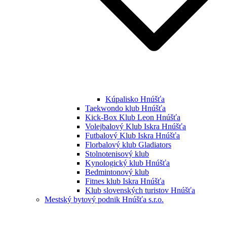
Kúpalisko Hnúšťa
Taekwondo klub Hnúšťa
Kick-Box Klub Leon Hnúšťa
Volejbalový Klub Iskra Hnúšťa
Futbalový Klub Iskra Hnúšťa
Florbalový klub Gladiators
Stolnotenisový klub
Kynologický klub Hnúšťa
Bedmintonový klub
Fitnes klub Iskra Hnúšťa
Klub slovenských turistov Hnúšťa
Mestský bytový podnik Hnúšťa s.r.o.