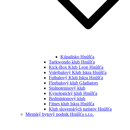
Kúpalisko Hnúšťa
Taekwondo klub Hnúšťa
Kick-Box Klub Leon Hnúšťa
Volejbalový Klub Iskra Hnúšťa
Futbalový Klub Iskra Hnúšťa
Florbalový klub Gladiators
Stolnotenisový klub
Kynologický klub Hnúšťa
Bedmintonový klub
Fitnes klub Iskra Hnúšťa
Klub slovenských turistov Hnúšťa
Mestský bytový podnik Hnúšťa s.r.o.