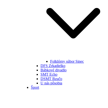
Folklórny súbor Sinec
DFS Zrkadielko
Bábkové divadlo
SMT Echo
DSMT Bzučo
U nás pôsobia
Šport