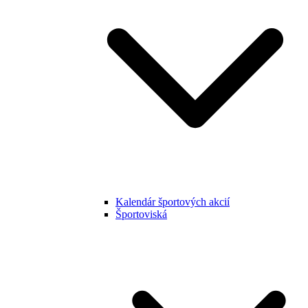
Kalendár športových akcií
Športoviská