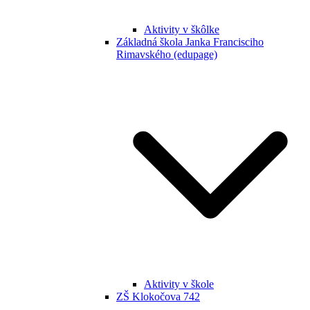
Aktivity v škôlke
Základná škola Janka Francisciho
Rimavského (edupage)
Aktivity v škole
ZŠ Klokočova 742