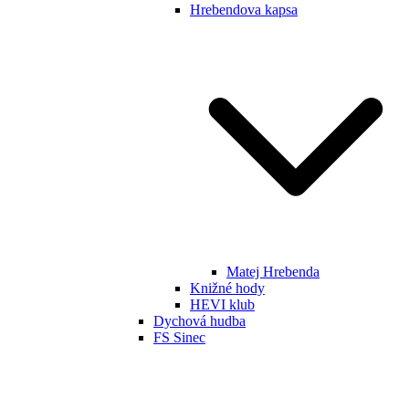
Hrebendova kapsa
Matej Hrebenda
Knižné hody
HEVI klub
Dychová hudba
FS Sinec