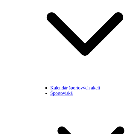
Kalendár športových akcií
Športoviská