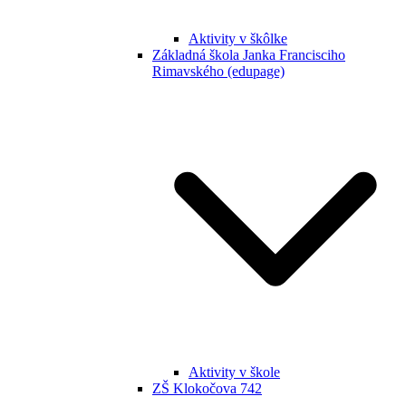
Aktivity v škôlke
Základná škola Janka Francisciho
Rimavského (edupage)
Aktivity v škole
ZŠ Klokočova 742