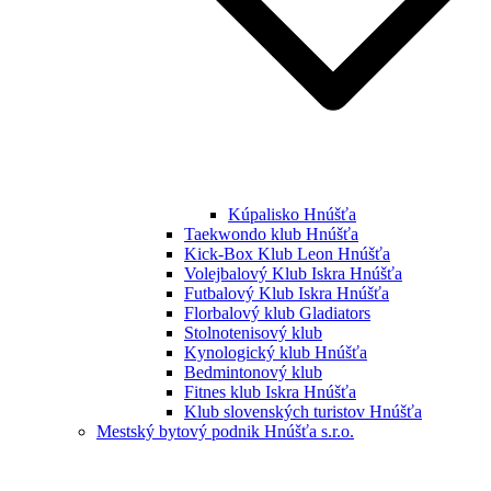
Kúpalisko Hnúšťa
Taekwondo klub Hnúšťa
Kick-Box Klub Leon Hnúšťa
Volejbalový Klub Iskra Hnúšťa
Futbalový Klub Iskra Hnúšťa
Florbalový klub Gladiators
Stolnotenisový klub
Kynologický klub Hnúšťa
Bedmintonový klub
Fitnes klub Iskra Hnúšťa
Klub slovenských turistov Hnúšťa
Mestský bytový podnik Hnúšťa s.r.o.