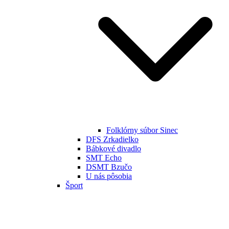
Folklórny súbor Sinec
DFS Zrkadielko
Bábkové divadlo
SMT Echo
DSMT Bzučo
U nás pôsobia
Šport