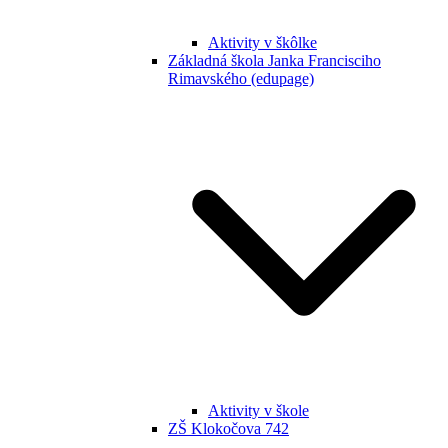
Aktivity v škôlke
Základná škola Janka Francisciho
Rimavského (edupage)
Aktivity v škole
ZŠ Klokočova 742