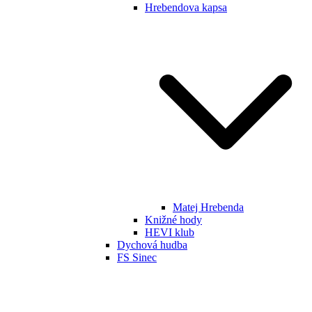
Hrebendova kapsa
Matej Hrebenda
Knižné hody
HEVI klub
Dychová hudba
FS Sinec