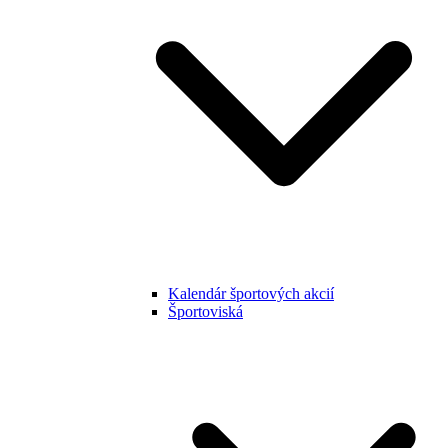
Kalendár športových akcií
Športoviská