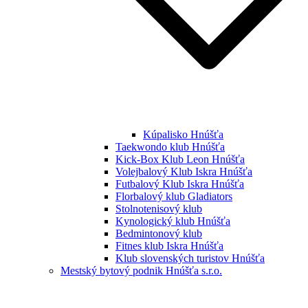
Kúpalisko Hnúšťa
Taekwondo klub Hnúšťa
Kick-Box Klub Leon Hnúšťa
Volejbalový Klub Iskra Hnúšťa
Futbalový Klub Iskra Hnúšťa
Florbalový klub Gladiators
Stolnotenisový klub
Kynologický klub Hnúšťa
Bedmintonový klub
Fitnes klub Iskra Hnúšťa
Klub slovenských turistov Hnúšťa
Mestský bytový podnik Hnúšťa s.r.o.