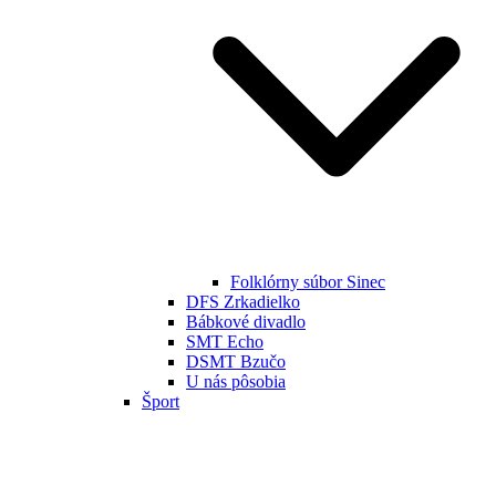
Folklórny súbor Sinec
DFS Zrkadielko
Bábkové divadlo
SMT Echo
DSMT Bzučo
U nás pôsobia
Šport