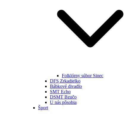
Folklórny súbor Sinec
DFS Zrkadielko
Bábkové divadlo
SMT Echo
DSMT Bzučo
U nás pôsobia
Šport