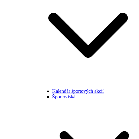
Kalendár športových akcií
Športoviská