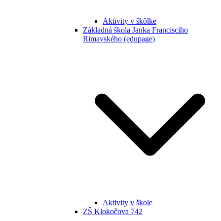
Aktivity v škôlke
Základná škola Janka Francisciho
Rimavského (edupage)
Aktivity v škole
ZŠ Klokočova 742