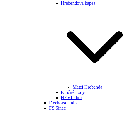
Hrebendova kapsa
Matej Hrebenda
Knižné hody
HEVI klub
Dychová hudba
FS Sinec