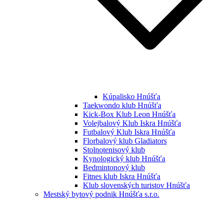
Kúpalisko Hnúšťa
Taekwondo klub Hnúšťa
Kick-Box Klub Leon Hnúšťa
Volejbalový Klub Iskra Hnúšťa
Futbalový Klub Iskra Hnúšťa
Florbalový klub Gladiators
Stolnotenisový klub
Kynologický klub Hnúšťa
Bedmintonový klub
Fitnes klub Iskra Hnúšťa
Klub slovenských turistov Hnúšťa
Mestský bytový podnik Hnúšťa s.r.o.