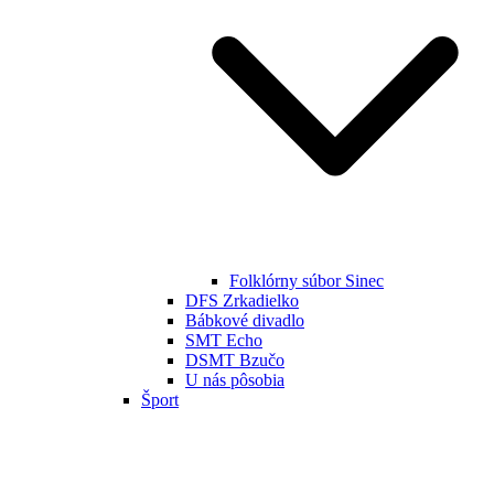
Folklórny súbor Sinec
DFS Zrkadielko
Bábkové divadlo
SMT Echo
DSMT Bzučo
U nás pôsobia
Šport