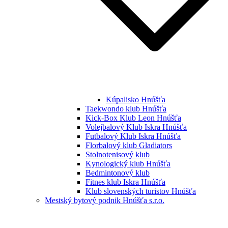
Kúpalisko Hnúšťa
Taekwondo klub Hnúšťa
Kick-Box Klub Leon Hnúšťa
Volejbalový Klub Iskra Hnúšťa
Futbalový Klub Iskra Hnúšťa
Florbalový klub Gladiators
Stolnotenisový klub
Kynologický klub Hnúšťa
Bedmintonový klub
Fitnes klub Iskra Hnúšťa
Klub slovenských turistov Hnúšťa
Mestský bytový podnik Hnúšťa s.r.o.