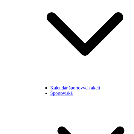
Kalendár športových akcií
Športoviská