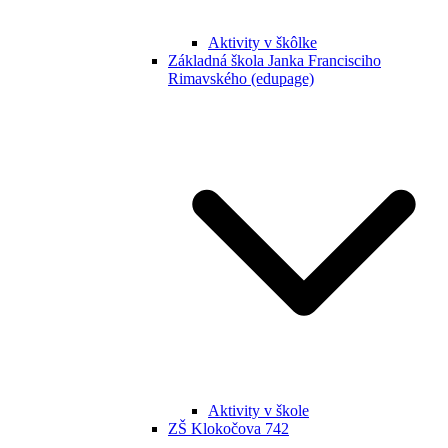
Aktivity v škôlke
Základná škola Janka Francisciho
Rimavského (edupage)
Aktivity v škole
ZŠ Klokočova 742