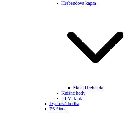
Hrebendova kapsa
Matej Hrebenda
Knižné hody
HEVI klub
Dychová hudba
FS Sinec