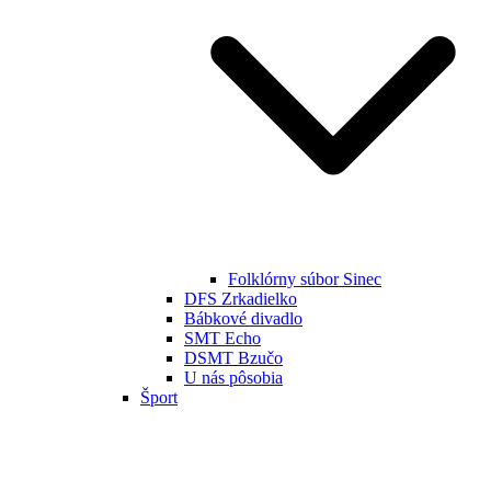
Folklórny súbor Sinec
DFS Zrkadielko
Bábkové divadlo
SMT Echo
DSMT Bzučo
U nás pôsobia
Šport