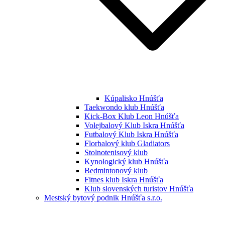
Kúpalisko Hnúšťa
Taekwondo klub Hnúšťa
Kick-Box Klub Leon Hnúšťa
Volejbalový Klub Iskra Hnúšťa
Futbalový Klub Iskra Hnúšťa
Florbalový klub Gladiators
Stolnotenisový klub
Kynologický klub Hnúšťa
Bedmintonový klub
Fitnes klub Iskra Hnúšťa
Klub slovenských turistov Hnúšťa
Mestský bytový podnik Hnúšťa s.r.o.