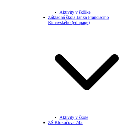
Aktivity v škôlke
Základná škola Janka Francisciho
Rimavského (edupage)
Aktivity v škole
ZŠ Klokočova 742