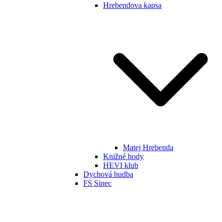
Hrebendova kapsa
Matej Hrebenda
Knižné hody
HEVI klub
Dychová hudba
FS Sinec