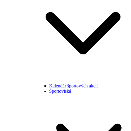
Kalendár športových akcií
Športoviská