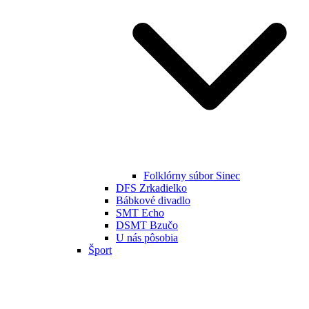
Folklórny súbor Sinec
DFS Zrkadielko
Bábkové divadlo
SMT Echo
DSMT Bzučo
U nás pôsobia
Šport