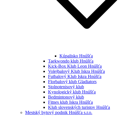
Kúpalisko Hnúšťa
Taekwondo klub Hnúšťa
Kick-Box Klub Leon Hnúšťa
Volejbalový Klub Iskra Hnúšťa
Futbalový Klub Iskra Hnúšťa
Florbalový klub Gladiators
Stolnotenisový klub
Kynologický klub Hnúšťa
Bedmintonový klub
Fitnes klub Iskra Hnúšťa
Klub slovenských turistov Hnúšťa
Mestský bytový podnik Hnúšťa s.r.o.