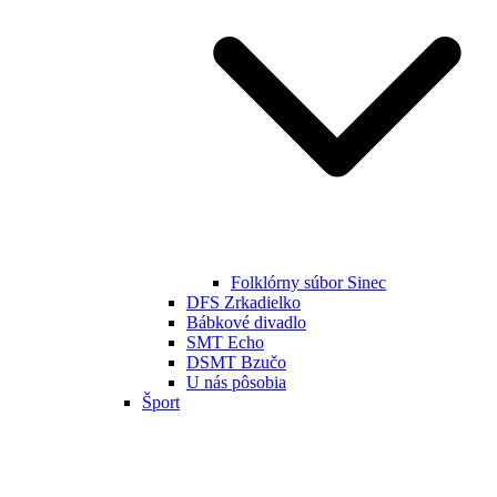
Folklórny súbor Sinec
DFS Zrkadielko
Bábkové divadlo
SMT Echo
DSMT Bzučo
U nás pôsobia
Šport