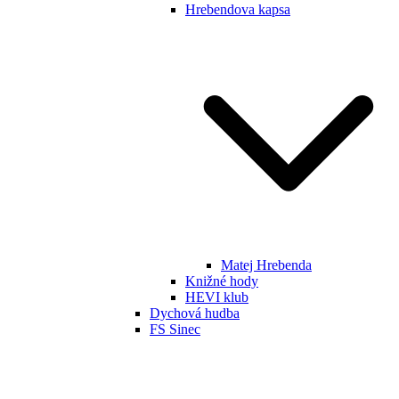
Hrebendova kapsa
Matej Hrebenda
Knižné hody
HEVI klub
Dychová hudba
FS Sinec