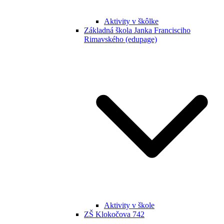
Aktivity v škôlke
Základná škola Janka Francisciho
Rimavského (edupage)
Aktivity v škole
ZŠ Klokočova 742