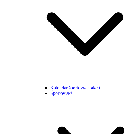
Kalendár športových akcií
Športoviská