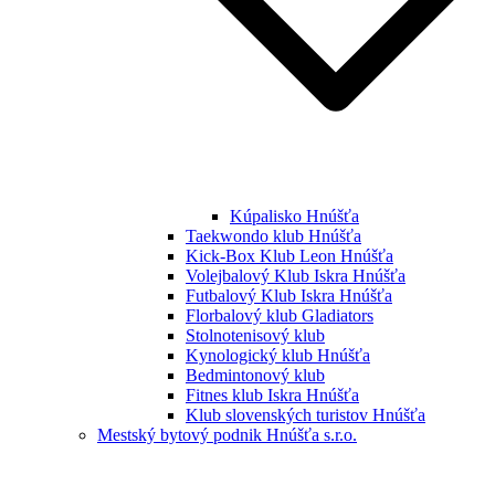
Kúpalisko Hnúšťa
Taekwondo klub Hnúšťa
Kick-Box Klub Leon Hnúšťa
Volejbalový Klub Iskra Hnúšťa
Futbalový Klub Iskra Hnúšťa
Florbalový klub Gladiators
Stolnotenisový klub
Kynologický klub Hnúšťa
Bedmintonový klub
Fitnes klub Iskra Hnúšťa
Klub slovenských turistov Hnúšťa
Mestský bytový podnik Hnúšťa s.r.o.