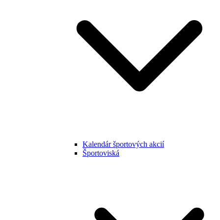
Kalendár športových akcií
Športoviská