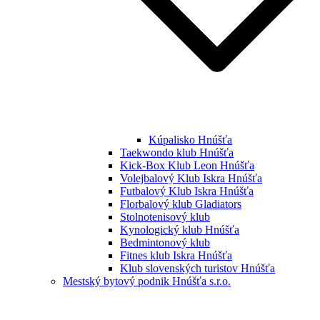
Kúpalisko Hnúšťa
Taekwondo klub Hnúšťa
Kick-Box Klub Leon Hnúšťa
Volejbalový Klub Iskra Hnúšťa
Futbalový Klub Iskra Hnúšťa
Florbalový klub Gladiators
Stolnotenisový klub
Kynologický klub Hnúšťa
Bedmintonový klub
Fitnes klub Iskra Hnúšťa
Klub slovenských turistov Hnúšťa
Mestský bytový podnik Hnúšťa s.r.o.