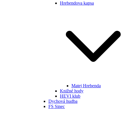
Hrebendova kapsa
Matej Hrebenda
Knižné hody
HEVI klub
Dychová hudba
FS Sinec