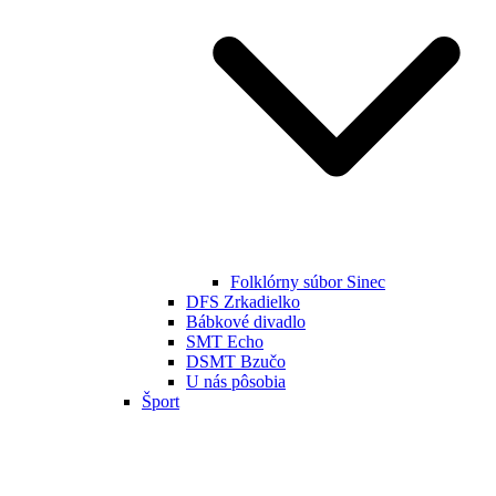
Folklórny súbor Sinec
DFS Zrkadielko
Bábkové divadlo
SMT Echo
DSMT Bzučo
U nás pôsobia
Šport