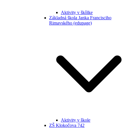
Aktivity v škôlke
Základná škola Janka Francisciho
Rimavského (edupage)
Aktivity v škole
ZŠ Klokočova 742