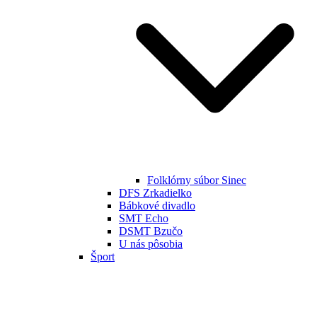
Folklórny súbor Sinec
DFS Zrkadielko
Bábkové divadlo
SMT Echo
DSMT Bzučo
U nás pôsobia
Šport