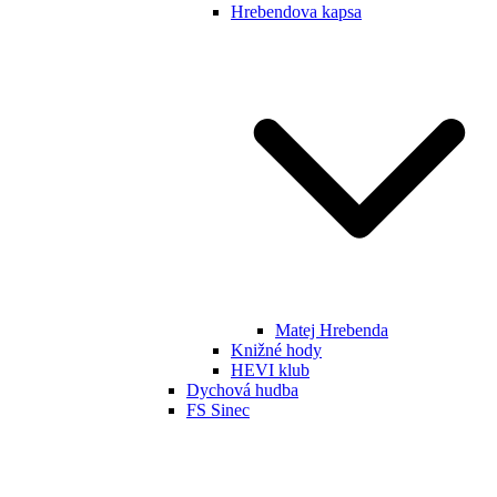
Hrebendova kapsa
Matej Hrebenda
Knižné hody
HEVI klub
Dychová hudba
FS Sinec