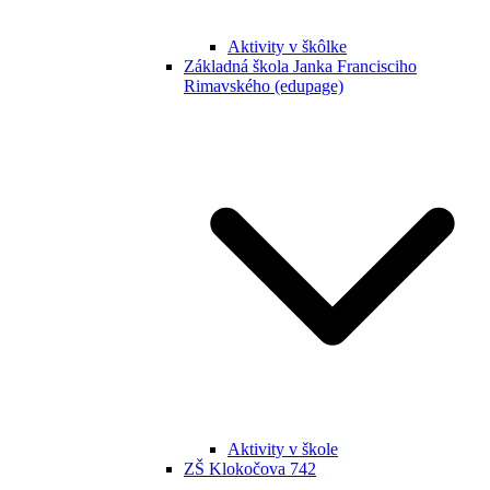
Aktivity v škôlke
Základná škola Janka Francisciho
Rimavského (edupage)
Aktivity v škole
ZŠ Klokočova 742