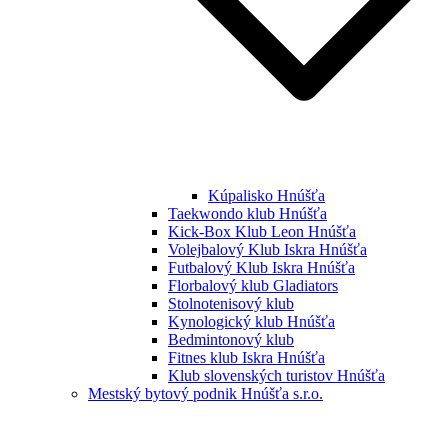
Kúpalisko Hnúšťa
Taekwondo klub Hnúšťa
Kick-Box Klub Leon Hnúšťa
Volejbalový Klub Iskra Hnúšťa
Futbalový Klub Iskra Hnúšťa
Florbalový klub Gladiators
Stolnotenisový klub
Kynologický klub Hnúšťa
Bedmintonový klub
Fitnes klub Iskra Hnúšťa
Klub slovenských turistov Hnúšťa
Mestský bytový podnik Hnúšťa s.r.o.