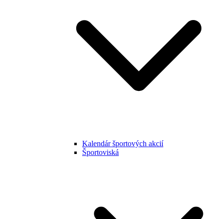
Kalendár športových akcií
Športoviská