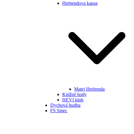
Hrebendova kapsa
Matej Hrebenda
Knižné hody
HEVI klub
Dychová hudba
FS Sinec