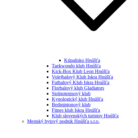
Kúpalisko Hnúšťa
Taekwondo klub Hnúšťa
Kick-Box Klub Leon Hnúšťa
Volejbalový Klub Iskra Hnúšťa
Futbalový Klub Iskra Hnúšťa
Florbalový klub Gladiators
Stolnotenisový klub
Kynologický klub Hnúšťa
Bedmintonový klub
Fitnes klub Iskra Hnúšťa
Klub slovenských turistov Hnúšťa
Mestský bytový podnik Hnúšťa s.r.o.