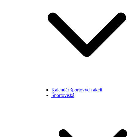
Kalendár športových akcií
Športoviská