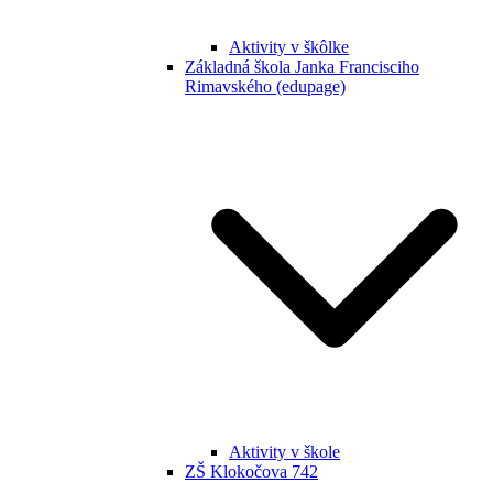
Aktivity v škôlke
Základná škola Janka Francisciho
Rimavského (edupage)
Aktivity v škole
ZŠ Klokočova 742