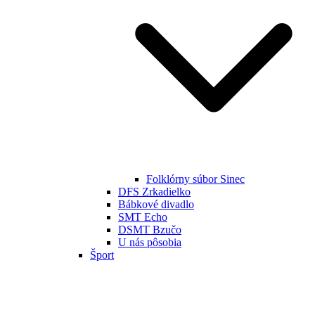
Folklórny súbor Sinec
DFS Zrkadielko
Bábkové divadlo
SMT Echo
DSMT Bzučo
U nás pôsobia
Šport