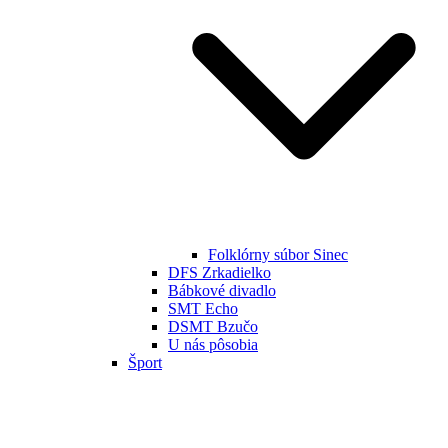
Folklórny súbor Sinec
DFS Zrkadielko
Bábkové divadlo
SMT Echo
DSMT Bzučo
U nás pôsobia
Šport