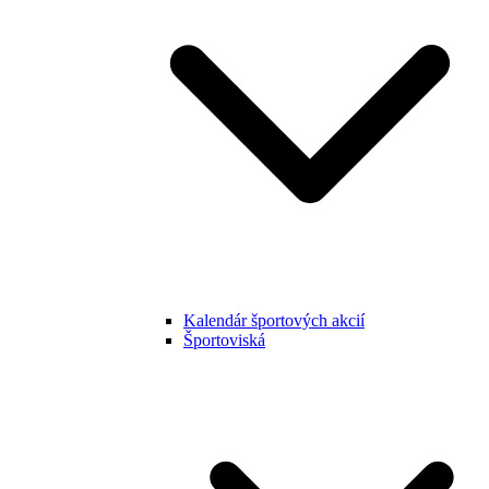
Kalendár športových akcií
Športoviská