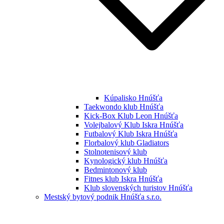
Kúpalisko Hnúšťa
Taekwondo klub Hnúšťa
Kick-Box Klub Leon Hnúšťa
Volejbalový Klub Iskra Hnúšťa
Futbalový Klub Iskra Hnúšťa
Florbalový klub Gladiators
Stolnotenisový klub
Kynologický klub Hnúšťa
Bedmintonový klub
Fitnes klub Iskra Hnúšťa
Klub slovenských turistov Hnúšťa
Mestský bytový podnik Hnúšťa s.r.o.