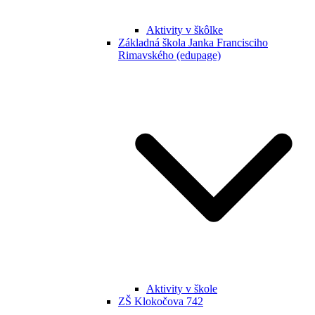
Aktivity v škôlke
Základná škola Janka Francisciho
Rimavského (edupage)
Aktivity v škole
ZŠ Klokočova 742