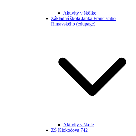
Aktivity v škôlke
Základná škola Janka Francisciho
Rimavského (edupage)
Aktivity v škole
ZŠ Klokočova 742