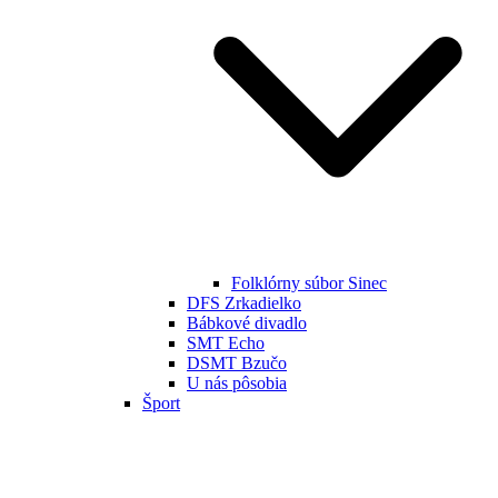
Folklórny súbor Sinec
DFS Zrkadielko
Bábkové divadlo
SMT Echo
DSMT Bzučo
U nás pôsobia
Šport