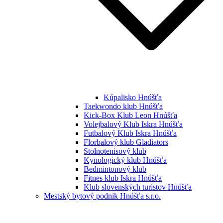
Kúpalisko Hnúšťa
Taekwondo klub Hnúšťa
Kick-Box Klub Leon Hnúšťa
Volejbalový Klub Iskra Hnúšťa
Futbalový Klub Iskra Hnúšťa
Florbalový klub Gladiators
Stolnotenisový klub
Kynologický klub Hnúšťa
Bedmintonový klub
Fitnes klub Iskra Hnúšťa
Klub slovenských turistov Hnúšťa
Mestský bytový podnik Hnúšťa s.r.o.