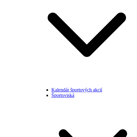
Kalendár športových akcií
Športoviská