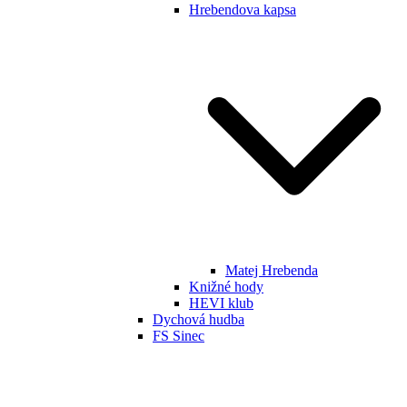
Hrebendova kapsa
Matej Hrebenda
Knižné hody
HEVI klub
Dychová hudba
FS Sinec