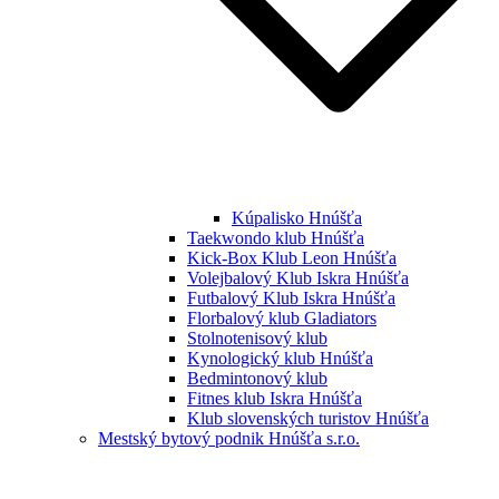
Kúpalisko Hnúšťa
Taekwondo klub Hnúšťa
Kick-Box Klub Leon Hnúšťa
Volejbalový Klub Iskra Hnúšťa
Futbalový Klub Iskra Hnúšťa
Florbalový klub Gladiators
Stolnotenisový klub
Kynologický klub Hnúšťa
Bedmintonový klub
Fitnes klub Iskra Hnúšťa
Klub slovenských turistov Hnúšťa
Mestský bytový podnik Hnúšťa s.r.o.