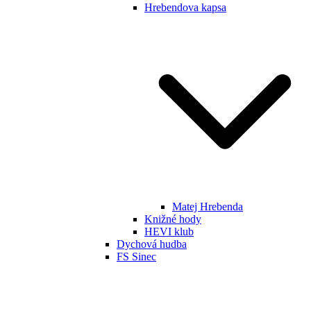
Hrebendova kapsa
Matej Hrebenda
Knižné hody
HEVI klub
Dychová hudba
FS Sinec