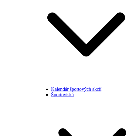
Kalendár športových akcií
Športoviská