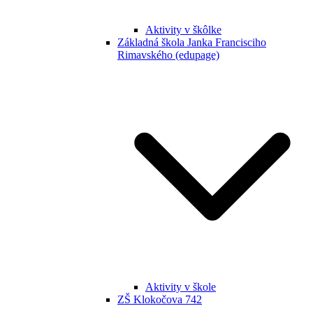
Aktivity v škôlke
Základná škola Janka Francisciho
Rimavského (edupage)
Aktivity v škole
ZŠ Klokočova 742