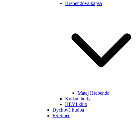
Hrebendova kapsa
Matej Hrebenda
Knižné hody
HEVI klub
Dychová hudba
FS Sinec