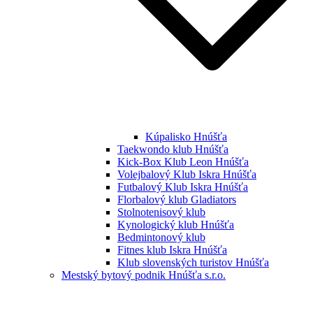
Kúpalisko Hnúšťa
Taekwondo klub Hnúšťa
Kick-Box Klub Leon Hnúšťa
Volejbalový Klub Iskra Hnúšťa
Futbalový Klub Iskra Hnúšťa
Florbalový klub Gladiators
Stolnotenisový klub
Kynologický klub Hnúšťa
Bedmintonový klub
Fitnes klub Iskra Hnúšťa
Klub slovenských turistov Hnúšťa
Mestský bytový podnik Hnúšťa s.r.o.