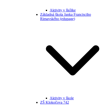
Aktivity v škôlke
Základná škola Janka Francisciho
Rimavského (edupage)
Aktivity v škole
ZŠ Klokočova 742