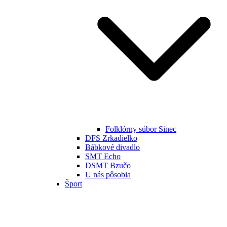
Folklórny súbor Sinec
DFS Zrkadielko
Bábkové divadlo
SMT Echo
DSMT Bzučo
U nás pôsobia
Šport