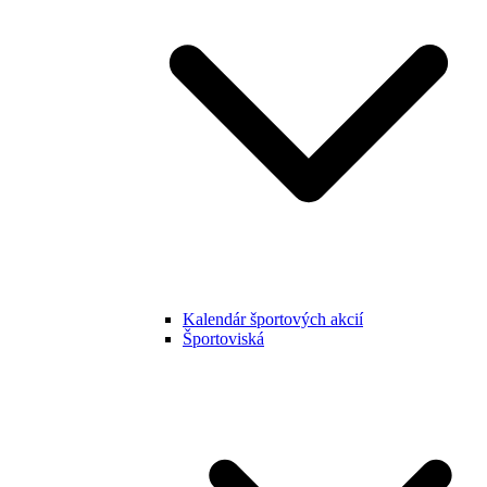
Kalendár športových akcií
Športoviská