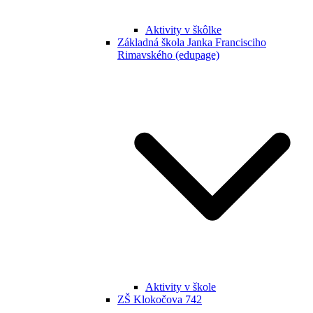
Aktivity v škôlke
Základná škola Janka Francisciho
Rimavského (edupage)
Aktivity v škole
ZŠ Klokočova 742