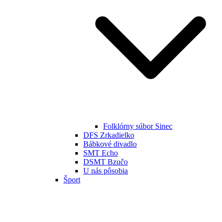
Folklórny súbor Sinec
DFS Zrkadielko
Bábkové divadlo
SMT Echo
DSMT Bzučo
U nás pôsobia
Šport