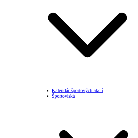
Kalendár športových akcií
Športoviská