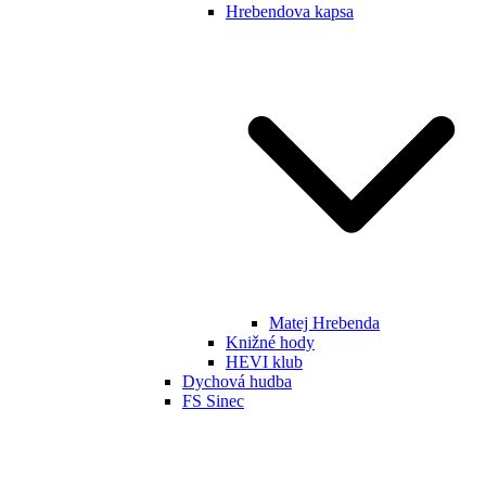
Hrebendova kapsa
Matej Hrebenda
Knižné hody
HEVI klub
Dychová hudba
FS Sinec