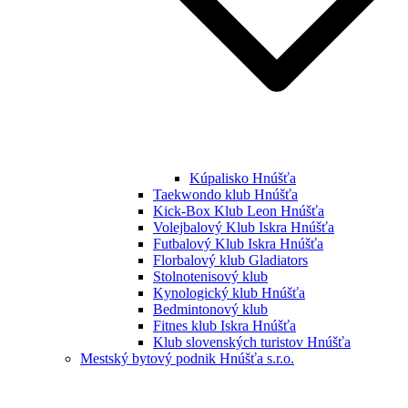
Kúpalisko Hnúšťa
Taekwondo klub Hnúšťa
Kick-Box Klub Leon Hnúšťa
Volejbalový Klub Iskra Hnúšťa
Futbalový Klub Iskra Hnúšťa
Florbalový klub Gladiators
Stolnotenisový klub
Kynologický klub Hnúšťa
Bedmintonový klub
Fitnes klub Iskra Hnúšťa
Klub slovenských turistov Hnúšťa
Mestský bytový podnik Hnúšťa s.r.o.