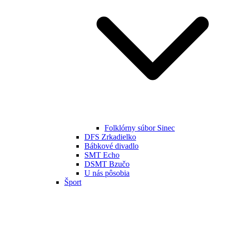
Folklórny súbor Sinec
DFS Zrkadielko
Bábkové divadlo
SMT Echo
DSMT Bzučo
U nás pôsobia
Šport