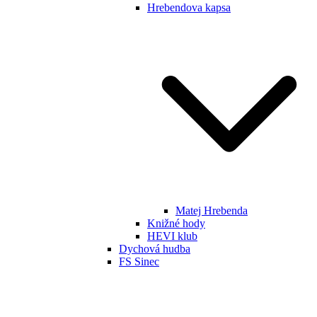
Hrebendova kapsa
Matej Hrebenda
Knižné hody
HEVI klub
Dychová hudba
FS Sinec