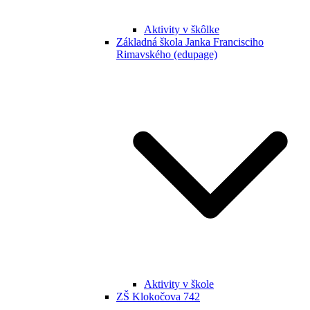
Aktivity v škôlke
Základná škola Janka Francisciho
Rimavského (edupage)
Aktivity v škole
ZŠ Klokočova 742