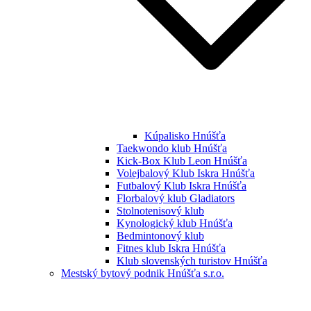
Kúpalisko Hnúšťa
Taekwondo klub Hnúšťa
Kick-Box Klub Leon Hnúšťa
Volejbalový Klub Iskra Hnúšťa
Futbalový Klub Iskra Hnúšťa
Florbalový klub Gladiators
Stolnotenisový klub
Kynologický klub Hnúšťa
Bedmintonový klub
Fitnes klub Iskra Hnúšťa
Klub slovenských turistov Hnúšťa
Mestský bytový podnik Hnúšťa s.r.o.