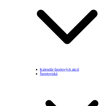
Kalendár športových akcií
Športoviská