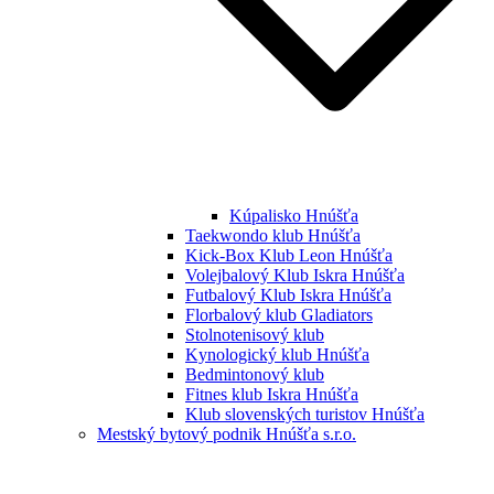
Kúpalisko Hnúšťa
Taekwondo klub Hnúšťa
Kick-Box Klub Leon Hnúšťa
Volejbalový Klub Iskra Hnúšťa
Futbalový Klub Iskra Hnúšťa
Florbalový klub Gladiators
Stolnotenisový klub
Kynologický klub Hnúšťa
Bedmintonový klub
Fitnes klub Iskra Hnúšťa
Klub slovenských turistov Hnúšťa
Mestský bytový podnik Hnúšťa s.r.o.