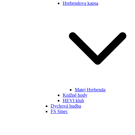
Hrebendova kapsa
Matej Hrebenda
Knižné hody
HEVI klub
Dychová hudba
FS Sinec