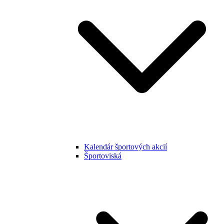
Kalendár športových akcií
Športoviská