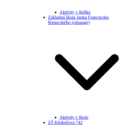
Aktivity v škôlke
Základná škola Janka Francisciho
Rimavského (edupage)
Aktivity v škole
ZŠ Klokočova 742