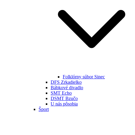
Folklórny súbor Sinec
DFS Zrkadielko
Bábkové divadlo
SMT Echo
DSMT Bzučo
U nás pôsobia
Šport