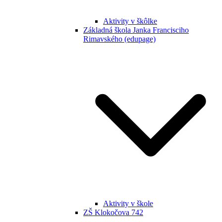
Aktivity v škôlke
Základná škola Janka Francisciho
Rimavského (edupage)
Aktivity v škole
ZŠ Klokočova 742