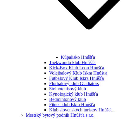
Kúpalisko Hnúšťa
Taekwondo klub Hnúšťa
Kick-Box Klub Leon Hnúšťa
Volejbalový Klub Iskra Hnúšťa
Futbalový Klub Iskra Hnúšťa
Florbalový klub Gladiators
Stolnotenisový klub
Kynologický klub Hnúšťa
Bedmintonový klub
Fitnes klub Iskra Hnúšťa
Klub slovenských turistov Hnúšťa
Mestský bytový podnik Hnúšťa s.r.o.