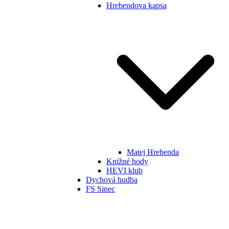
Hrebendova kapsa
Matej Hrebenda
Knižné hody
HEVI klub
Dychová hudba
FS Sinec