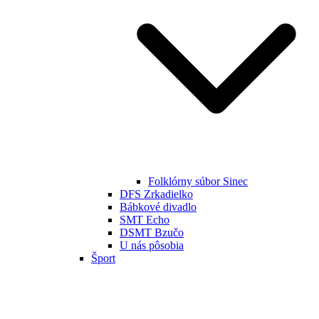
Folklórny súbor Sinec
DFS Zrkadielko
Bábkové divadlo
SMT Echo
DSMT Bzučo
U nás pôsobia
Šport