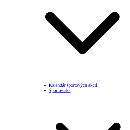
Kalendár športových akcií
Športoviská