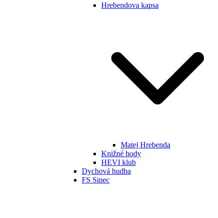
Hrebendova kapsa
Matej Hrebenda
Knižné hody
HEVI klub
Dychová hudba
FS Sinec