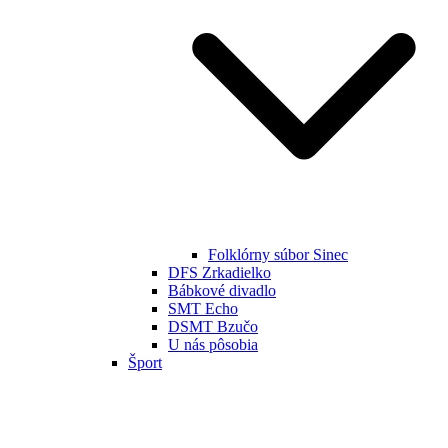
Folklórny súbor Sinec
DFS Zrkadielko
Bábkové divadlo
SMT Echo
DSMT Bzučo
U nás pôsobia
Šport