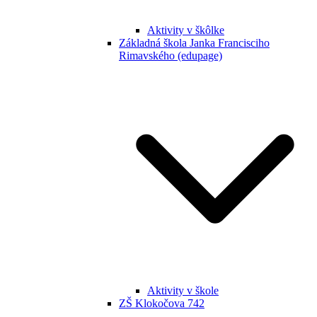
Aktivity v škôlke
Základná škola Janka Francisciho
Rimavského (edupage)
Aktivity v škole
ZŠ Klokočova 742