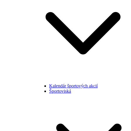
Kalendár športových akcií
Športoviská