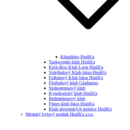
Kúpalisko Hnúšťa
Taekwondo klub Hnúšťa
Kick-Box Klub Leon Hnúšťa
Volejbalový Klub Iskra Hnúšťa
Futbalový Klub Iskra Hnúšťa
Florbalový klub Gladiators
Stolnotenisový klub
Kynologický klub Hnúšťa
Bedmintonový klub
Fitnes klub Iskra Hnúšťa
Klub slovenských turistov Hnúšťa
Mestský bytový podnik Hnúšťa s.r.o.