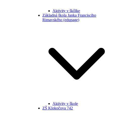
Aktivity v škôlke
Základná škola Janka Francisciho
Rimavského (edupage)
Aktivity v škole
ZŠ Klokočova 742