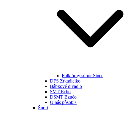
Folklórny súbor Sinec
DFS Zrkadielko
Bábkové divadlo
SMT Echo
DSMT Bzučo
U nás pôsobia
Šport