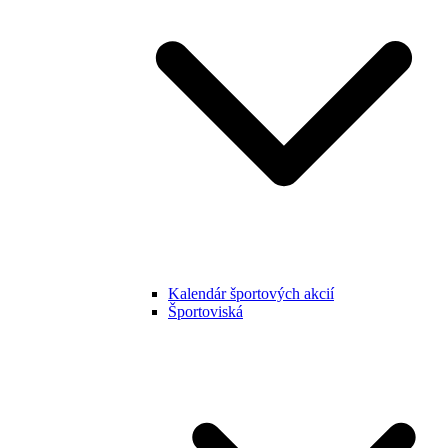
Kalendár športových akcií
Športoviská