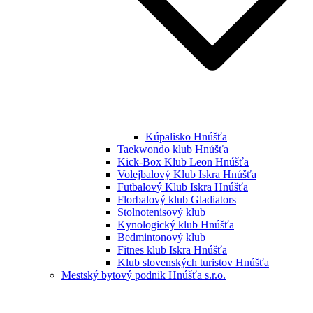
Kúpalisko Hnúšťa
Taekwondo klub Hnúšťa
Kick-Box Klub Leon Hnúšťa
Volejbalový Klub Iskra Hnúšťa
Futbalový Klub Iskra Hnúšťa
Florbalový klub Gladiators
Stolnotenisový klub
Kynologický klub Hnúšťa
Bedmintonový klub
Fitnes klub Iskra Hnúšťa
Klub slovenských turistov Hnúšťa
Mestský bytový podnik Hnúšťa s.r.o.