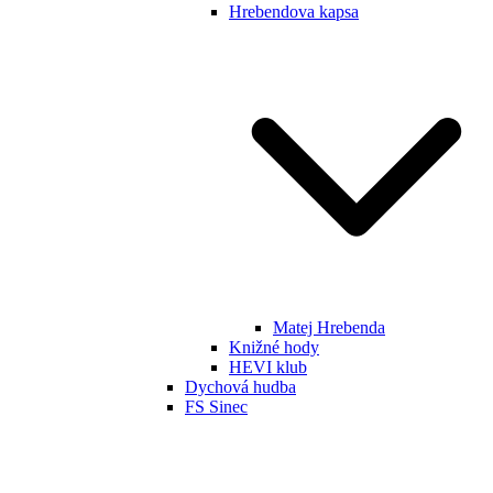
Hrebendova kapsa
Matej Hrebenda
Knižné hody
HEVI klub
Dychová hudba
FS Sinec