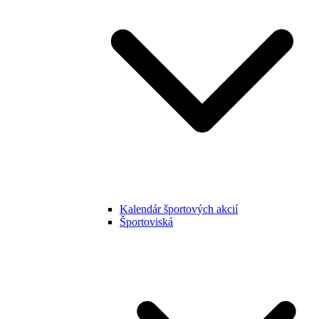
Kalendár športových akcií
Športoviská