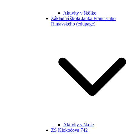
Aktivity v škôlke
Základná škola Janka Francisciho
Rimavského (edupage)
Aktivity v škole
ZŠ Klokočova 742