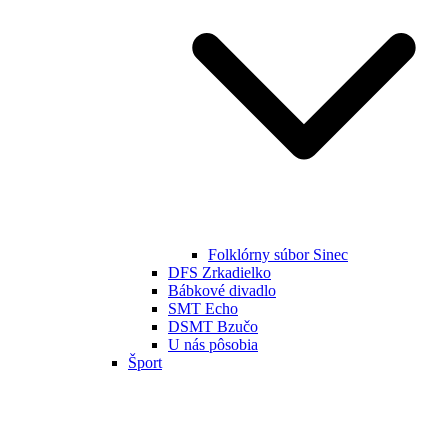
Folklórny súbor Sinec
DFS Zrkadielko
Bábkové divadlo
SMT Echo
DSMT Bzučo
U nás pôsobia
Šport