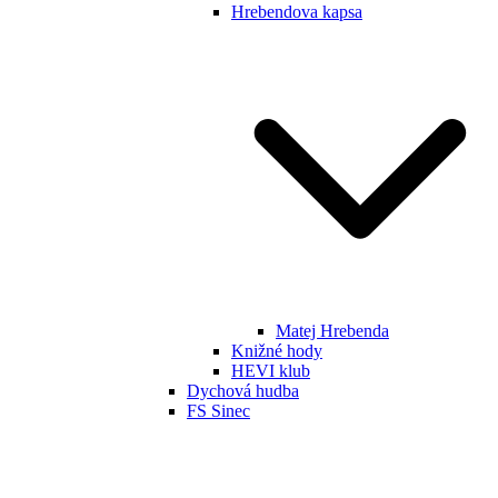
Hrebendova kapsa
Matej Hrebenda
Knižné hody
HEVI klub
Dychová hudba
FS Sinec