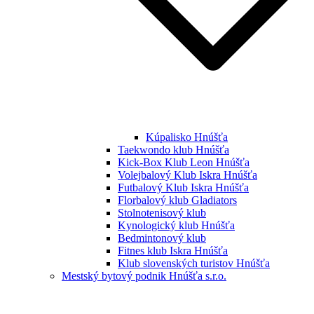
Kúpalisko Hnúšťa
Taekwondo klub Hnúšťa
Kick-Box Klub Leon Hnúšťa
Volejbalový Klub Iskra Hnúšťa
Futbalový Klub Iskra Hnúšťa
Florbalový klub Gladiators
Stolnotenisový klub
Kynologický klub Hnúšťa
Bedmintonový klub
Fitnes klub Iskra Hnúšťa
Klub slovenských turistov Hnúšťa
Mestský bytový podnik Hnúšťa s.r.o.